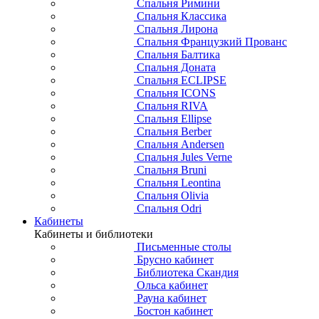
Спальня Римини
Спальня Классика
Спальня Лирона
Спальня Французкий Прованс
Спальня Балтика
Спальня Доната
Спальня ECLIPSE
Спальня ICONS
Спальня RIVA
Спальня Ellipse
Спальня Berber
Спальня Andersen
Спальня Jules Verne
Спальня Bruni
Спальня Leontina
Спальня Olivia
Спальня Odri
Кабинеты
Кабинеты и библиотеки
Письменные столы
Брусно кабинет
Библиотека Скандия
Ольса кабинет
Рауна кабинет
Бостон кабинет