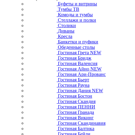
Буфеты и витрины
Тумбы ТВ
Комоды и тумбы
Стеллажи и полки
Столики
Диваны
Кресла
Банкетки и пуфики
Обеденные столы
Гостиная Грета NEW
Гостиная Бридж
Гостиная Валенсия
Гостиная Айно NEW
Гостиная Ари-Прованс
Гостиная Бьерт
Гостиная Рауна
Гостиная Дания NEW
Гостиная Бостон
Гостиная Скандия
Гостиная ПЕННИ
Гостиная Гранада
Гостиная Викинг
Гостиная Скандинавия
Гостиная Балтика
Гостиная Бейли