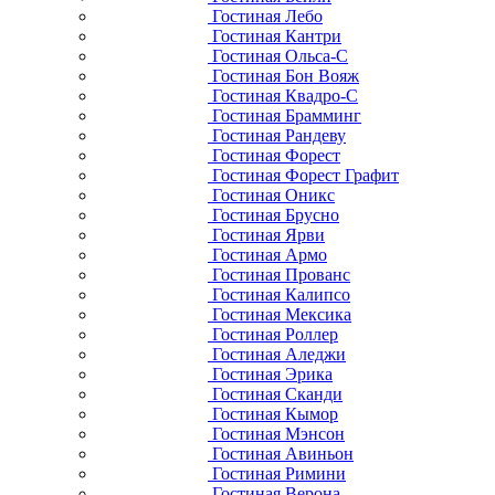
Гостиная Лебо
Гостиная Кантри
Гостиная Ольса-С
Гостиная Бон Вояж
Гостиная Квадро-С
Гостиная Брамминг
Гостиная Рандеву
Гостиная Форест
Гостиная Форест Графит
Гостиная Оникс
Гостиная Брусно
Гостиная Ярви
Гостиная Армо
Гостиная Прованс
Гостиная Калипсо
Гостиная Мексика
Гостиная Роллер
Гостиная Аледжи
Гостиная Эрика
Гостиная Сканди
Гостиная Кымор
Гостиная Мэнсон
Гостиная Авиньон
Гостиная Римини
Гостиная Верона