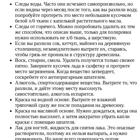
Следы воды. Часто они исчезают самопроизвольно, но
если видны через месяц после того, как вы разлили воду,
попробуйте протереть это место небольшим кусочком
белой х/б ткани с капелькой растительного масла.
Следы от горячего. Можно попробовать удалить их тем
же способом, что описан выше, только для полировки
нужно использовать не х/б ткань, а шерстяную.
Если вы разлили сок, кетчуп, майонез на деревянную
столешницу, незамедлительно вытрите их, стараясь,
чтобы грязь не проникла в структуру древесины.
Воск, стеарин, смола. Удалить получится только свежее
пятно. Заверните кусочек льда в салфетку и протрите
место загрязнения. Когда вещество затвердеет,
соскребите его антипригарным шпателем.
Алкоголь, спиртосодержащие вещества. Вытрите то, что
разлили, и дайте этому месту высохнуть
самостоятельно, алкоголь испарится.
Краска на водной основе. Вытрите ее влажной
тряпочкой сразу же после попадания на древесину.
Краска на масляной основе. Нужно дождаться, когда она
полностью высохнет, а затем аккуратно убрать капли
краски с помощью шпателя.
Лак для ногтей, жидкость для снятия лака. Это опасные
растворители, поэтому их нельзя вытирать, а нужно
промакивать. Но чаще всего поверхность потом