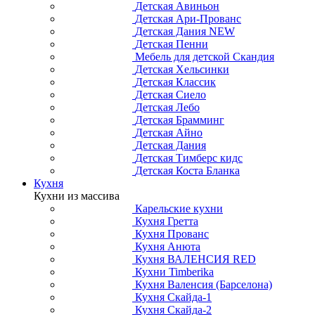
Детская Авиньон
Детская Ари-Прованс
Детская Дания NEW
Детская Пенни
Мебель для детской Скандия
Детская Хельсинки
Детская Классик
Детская Сиело
Детская Лебо
Детская Брамминг
Детская Айно
Детская Дания
Детская Тимберс кидс
Детская Коста Бланка
Кухня
Кухни из массива
Карельские кухни
Кухня Гретта
Кухня Прованс
Кухня Анюта
Кухня ВАЛЕНСИЯ RED
Кухни Timberika
Кухня Валенсия (Барселона)
Кухня Скайда-1
Кухня Скайда-2