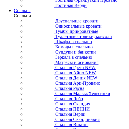
Гостиная Французкий Прованс
Гостиная Верди
Спальня
Спальни
Двуспальные кровати
Односпальные кровати
Тумбы прикроватные
Туалетные столики, консоли
Шкафы в спальню
Комоды в спальню
Сундуки и банкетки
Зеркала в спальню
Матрасы и основания
Спальня Грета NEW
Спальня Айно NEW
Спальня Дания NEW
Спальня Ари-Прованс
Спальня Рауна
Спальня Мальта/Хельсинки
Спальня Лебо
Спальня Скандия
Спальня ПЕННИ
Спальня Верди
Спальня Скандинавия
Спальня Викинг