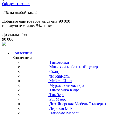
Оформить заказ
-5% на любой заказ!
Добавьте еще товаров на сумму
90 000
и получите скидку
5% на все
До скидки
5%
90 000
Коллекции
Коллекции
Тимберика
Минский мебельный центр
Скандия
тм SanRemi
Мебель Икея
Муромские мастера
Тимберика Кидс
Тимберс
Pin Magic
Дизайнерская Мебель Этажерка
Лидская МФ
Панормо Мебель