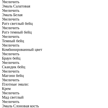
Увеличить
Эмаль Салатовая
Увеличить
Эмаль Белая
Увеличить
Ратэ светлый бейц
Увеличить
Ратэ темный бейц
Увеличить
Темный бейц
Увеличить
Комбинированный цвет
Увеличить
Браун бейц
Увеличить
Скандик бейц
Увеличить
Магони бейц
Увеличить
Плотные эмали:
Крем
Увеличить
Мад светлый
Увеличить
Эмаль Слоновая кость