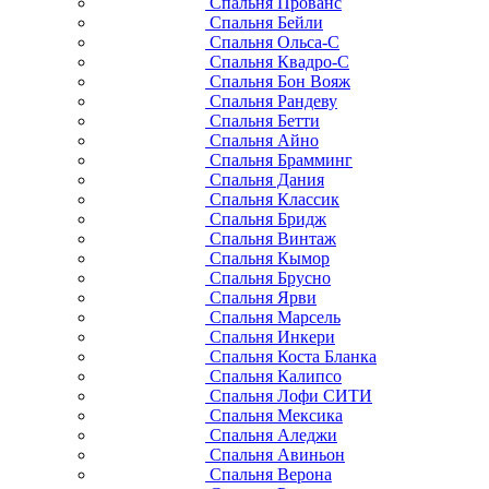
Спальня Прованс
Спальня Бейли
Спальня Ольса-С
Спальня Квадро-С
Спальня Бон Вояж
Спальня Рандеву
Спальня Бетти
Спальня Айно
Спальня Брамминг
Спальня Дания
Спальня Классик
Спальня Бридж
Спальня Винтаж
Спальня Кымор
Спальня Брусно
Спальня Ярви
Спальня Марсель
Спальня Инкери
Спальня Коста Бланка
Спальня Калипсо
Спальня Лофи СИТИ
Спальня Мексика
Спальня Аледжи
Спальня Авиньон
Спальня Верона