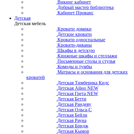
Викинг кабинет
Добрый мастер библиотека
Кабинет Прованс
Детская
Детская мебель
Кровати домики
Детские кровати
Кровати односпальные
Кровати-диваны
Шкафы в детскую
Книжные шкафы и стеллажи
Письменные столы и стулья
Комоды и тумбы
Матрасы и основания для детских
кроватей
Детская Тимберика Кидс
Детская Айно NEW
Детская Грета NEW
Детская Бетти
Детская Рандеву
Детская Ольса-С
Детская Бейли
Детская Рауна
Детская Бридж
Детская Кымор