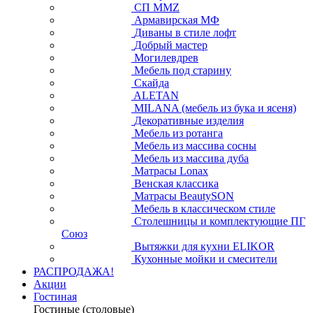
СП ММZ
Армавирская МФ
Диваны в стиле лофт
Добрый мастер
Могилевдрев
Мебель под старину
Скайда
ALETAN
MILANA (мебель из бука и ясеня)
Декоративные изделия
Мебель из ротанга
Мебель из массива сосны
Мебель из массива дуба
Матрасы Lonax
Венская классика
Матрасы BeautySON
Мебель в классическом стиле
Столешницы и комплектующие ПГ
Союз
Вытяжки для кухни ELIKOR
Кухонные мойки и смесители
РАСПРОДАЖА!
Акции
Гостиная
Гостиные (столовые)