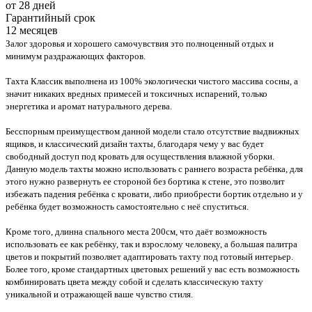
от 28 дней
Гарантийный срок
12 месяцев
Залог здоровья и хорошего самочувствия это полноценный отдых и
минимум раздражающих факторов.
Тахта Классик выполнена из 100% экологически чистого массива сосны, а
значит никаких вредных примесей и токсичных испарений, только
энергетика и аромат натурального дерева.
Бесспорным преимуществом данной модели стало отсутствие выдвижных
ящиков, и классический дизайн тахты, благодаря чему у вас будет
свободный доступ под кровать для осуществления влажной уборки.
Данную модель тахты можно использовать с раннего возраста ребёнка, для
этого нужно развернуть ее стороной без бортика к стене, это позволит
избежать падения ребёнка с кровати, либо приобрести бортик отдельно и у
ребёнка будет возможность самостоятельно с неё спуститься.
Кроме того, длинна спального места 200см, что даёт возможность
использовать ее как ребёнку, так и взрослому человеку, а большая палитра
цветов и покрытий позволяет адаптировать тахту под готовый интерьер.
Более того, кроме стандартных цветовых решений у вас есть возможность
комбинировать цвета между собой и сделать классическую тахту
уникальной и отражающей ваше чувство стиля.