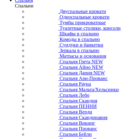
Спальня
Спальни
Двуспальные кровати
Односпальные кровати
Тумбы прикроватные
Туалетные столики, консоли
Шкафы в спальню
Комоды в спальню
Сундуки и банкетки
Зеркала в спальню
Матрасы и основания
Спальня Грета NEW
Спальня Айно NEW
Спальня Дания NEW
Спальня Ари-Прованс
Спальня Рауна
Спальня Мальта/Хельсинки
Спальня Лебо
Спальня Скандия
Спальня ПЕННИ
Спальня Верди
Спальня Скандинавия
Спальня Викинг
Спальня Прованс
Спальня Бейли