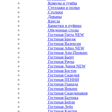
Комоды и тумбы
Стеллажи и полки
Столики
Диваны
Кресла
Банкетки и пуфики
Обеденные столы
Гостиная Грета NEW
Гостиная Бридж
Гостиная Валенсия
Гостиная Айно NEW
Гостиная Ари-Прованс
Гостиная Бьерт
Гостиная Рауна
Гостиная Дания NEW
Гостиная Бостон
Гостиная Скандия
Гостиная ПЕННИ
Гостиная Гранада
Гостиная Викинг
Гостиная Скандинавия
Гостиная Балтика
Гостиная Бейли
Гостиная Лебо
Гостиная Кантри