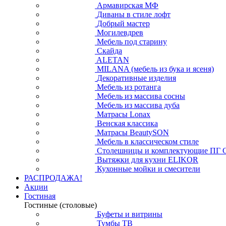
Армавирская МФ
Диваны в стиле лофт
Добрый мастер
Могилевдрев
Мебель под старину
Скайда
ALETAN
MILANA (мебель из бука и ясеня)
Декоративные изделия
Мебель из ротанга
Мебель из массива сосны
Мебель из массива дуба
Матрасы Lonax
Венская классика
Матрасы BeautySON
Мебель в классическом стиле
Столешницы и комплектующие ПГ 
Вытяжки для кухни ELIKOR
Кухонные мойки и смесители
РАСПРОДАЖА!
Акции
Гостиная
Гостиные (столовые)
Буфеты и витрины
Тумбы ТВ