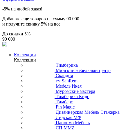
-5% на любой заказ!
Добавьте еще товаров на сумму
90 000
и получите скидку
5% на все
До скидки
5%
90 000
Коллекции
Коллекции
Тимберика
Минский мебельный центр
Скандия
тм SanRemi
Мебель Икея
Муромские мастера
Тимберика Кидс
Тимберс
Pin Magic
Дизайнерская Мебель Этажерка
Лидская МФ
Панормо Мебель
СП ММZ