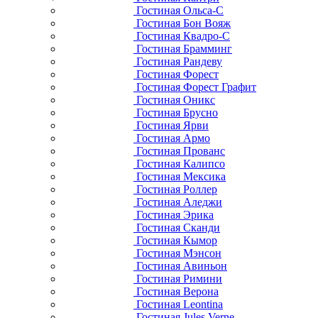
Гостиная Ольса-С
Гостиная Бон Вояж
Гостиная Квадро-С
Гостиная Брамминг
Гостиная Рандеву
Гостиная Форест
Гостиная Форест Графит
Гостиная Оникс
Гостиная Брусно
Гостиная Ярви
Гостиная Армо
Гостиная Прованс
Гостиная Калипсо
Гостиная Мексика
Гостиная Роллер
Гостиная Аледжи
Гостиная Эрика
Гостиная Сканди
Гостиная Кымор
Гостиная Мэнсон
Гостиная Авиньон
Гостиная Римини
Гостиная Верона
Гостиная Leontina
Гостиная Jules Verne