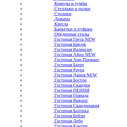
Комоды и тумбы
Стеллажи и полки
Столики
Диваны
Кресла
Банкетки и пуфики
Обеденные столы
Гостиная Грета NEW
Гостиная Бридж
Гостиная Валенсия
Гостиная Айно NEW
Гостиная Ари-Прованс
Гостиная Бьерт
Гостиная Рауна
Гостиная Дания NEW
Гостиная Бостон
Гостиная Скандия
Гостиная ПЕННИ
Гостиная Гранада
Гостиная Викинг
Гостиная Скандинавия
Гостиная Балтика
Гостиная Бейли
Гостиная Лебо
Гостиная Кантри