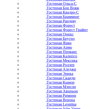
Гостиная Ольса-С
Гостиная Бон Вояж
Гостиная Квадро-С
Гостиная Брамминг
Гостиная Рандеву
Гостиная Форест
Гостиная Форест Графит
Гостиная Оникс
Гостиная Брусно
Гостиная Ярви
Гостиная Армо
Гостиная Прованс
Гостиная Калипсо
Гостиная Мексика
Гостиная Роллер
Гостиная Аледжи
Гостиная Эрика
Гостиная Сканди
Гостиная Кымор
Гостиная Мэнсон
Гостиная Авиньон
Гостиная Римини
Гостиная Верона
Гостиная Leontina
Гостиная Jules Verne