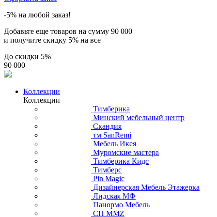
-5% на любой заказ!
Добавьте еще товаров на сумму
90 000
и получите скидку
5% на все
До скидки
5%
90 000
Коллекции
Коллекции
Тимберика
Минский мебельный центр
Скандия
тм SanRemi
Мебель Икея
Муромские мастера
Тимберика Кидс
Тимберс
Pin Magic
Дизайнерская Мебель Этажерка
Лидская МФ
Панормо Мебель
СП ММZ