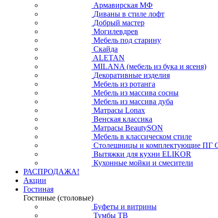
Армавирская МФ
Диваны в стиле лофт
Добрый мастер
Могилевдрев
Мебель под старину
Скайда
ALETAN
MILANA (мебель из бука и ясеня)
Декоративные изделия
Мебель из ротанга
Мебель из массива сосны
Мебель из массива дуба
Матрасы Lonax
Венская классика
Матрасы BeautySON
Мебель в классическом стиле
Столешницы и комплектующие ПГ 
Вытяжки для кухни ELIKOR
Кухонные мойки и смесители
РАСПРОДАЖА!
Акции
Гостиная
Гостиные (столовые)
Буфеты и витрины
Тумбы ТВ