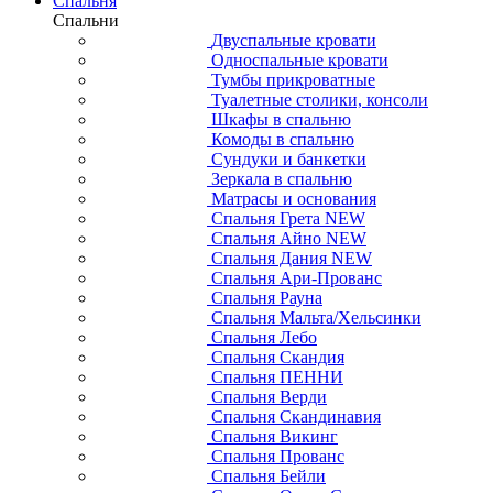
Спальня
Спальни
Двуспальные кровати
Односпальные кровати
Тумбы прикроватные
Туалетные столики, консоли
Шкафы в спальню
Комоды в спальню
Сундуки и банкетки
Зеркала в спальню
Матрасы и основания
Спальня Грета NEW
Спальня Айно NEW
Спальня Дания NEW
Спальня Ари-Прованс
Спальня Рауна
Спальня Мальта/Хельсинки
Спальня Лебо
Спальня Скандия
Спальня ПЕННИ
Спальня Верди
Спальня Скандинавия
Спальня Викинг
Спальня Прованс
Спальня Бейли