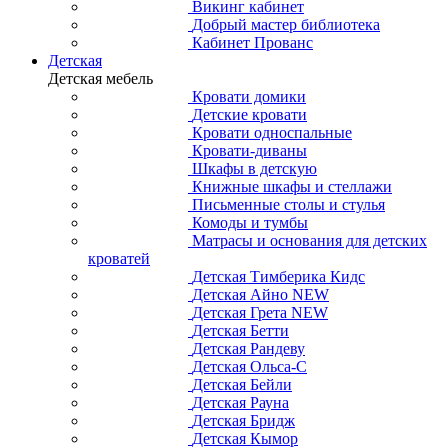
Викинг кабинет
Добрый мастер библиотека
Кабинет Прованс
Детская
Детская мебель
Кровати домики
Детские кровати
Кровати односпальные
Кровати-диваны
Шкафы в детскую
Книжные шкафы и стеллажи
Письменные столы и стулья
Комоды и тумбы
Матрасы и основания для детских
кроватей
Детская Тимберика Кидс
Детская Айно NEW
Детская Грета NEW
Детская Бетти
Детская Рандеву
Детская Ольса-С
Детская Бейли
Детская Рауна
Детская Бридж
Детская Кымор