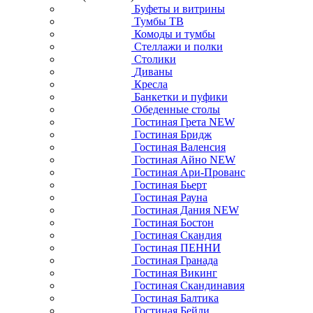
Буфеты и витрины
Тумбы ТВ
Комоды и тумбы
Стеллажи и полки
Столики
Диваны
Кресла
Банкетки и пуфики
Обеденные столы
Гостиная Грета NEW
Гостиная Бридж
Гостиная Валенсия
Гостиная Айно NEW
Гостиная Ари-Прованс
Гостиная Бьерт
Гостиная Рауна
Гостиная Дания NEW
Гостиная Бостон
Гостиная Скандия
Гостиная ПЕННИ
Гостиная Гранада
Гостиная Викинг
Гостиная Скандинавия
Гостиная Балтика
Гостиная Бейли