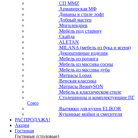
СП ММZ
Армавирская МФ
Диваны в стиле лофт
Добрый мастер
Могилевдрев
Мебель под старину
Скайда
ALETAN
MILANA (мебель из бука и ясеня)
Декоративные изделия
Мебель из ротанга
Мебель из массива сосны
Мебель из массива дуба
Матрасы Lonax
Венская классика
Матрасы BeautySON
Мебель в классическом стиле
Столешницы и комплектующие ПГ
Союз
Вытяжки для кухни ELIKOR
Кухонные мойки и смесители
РАСПРОДАЖА!
Акции
Гостиная
Гостиные (столовые)