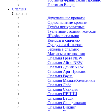
Гостиная Французкий Прованс
Гостиная Верди
Спальня
Спальни
Двуспальные кровати
Односпальные кровати
Тумбы прикроватные
Туалетные столики, консоли
Шкафы в спальню
Комоды в спальню
Сундуки и банкетки
Зеркала в спальню
Матрасы и основания
Спальня Грета NEW
Спальня Айно NEW
Спальня Дания NEW
Спальня Ари-Прованс
Спальня Рауна
Спальня Мальта/Хельсинки
Спальня Лебо
Спальня Скандия
Спальня ПЕННИ
Спальня Верди
Спальня Скандинавия
Спальня Викинг