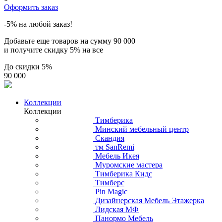
Оформить заказ
-5% на любой заказ!
Добавьте еще товаров на сумму
90 000
и получите скидку
5% на все
До скидки
5%
90 000
Коллекции
Коллекции
Тимберика
Минский мебельный центр
Скандия
тм SanRemi
Мебель Икея
Муромские мастера
Тимберика Кидс
Тимберс
Pin Magic
Дизайнерская Мебель Этажерка
Лидская МФ
Панормо Мебель