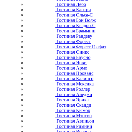
Гостиная Лебо
Гостиная Кантри
Гостиная Ольса-С
Гостиная Бон Вояж
Гостиная Квадро-С
Гостиная Брамминг
Гостиная Рандеву
Гостиная Форест
Гостиная Форест Графит
Гостиная Оникс
Гостиная Брусно
Гостиная Ярви
Гостиная Армо
Гостиная Прованс
Гостиная Калипсо
Гостиная Мексика
Гостиная Роллер
Гостиная Аледжи
Гостиная Эрика
Гостиная Сканди
Гостиная Кымор
Гостиная Мэнсон
Гостиная Авиньон
Гостиная Римини
Гостиная Верона