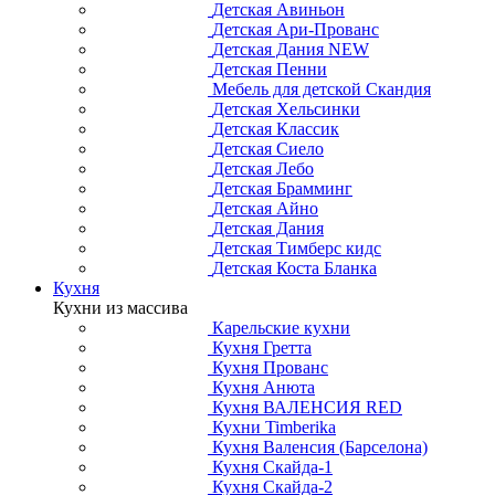
Детская Авиньон
Детская Ари-Прованс
Детская Дания NEW
Детская Пенни
Мебель для детской Скандия
Детская Хельсинки
Детская Классик
Детская Сиело
Детская Лебо
Детская Брамминг
Детская Айно
Детская Дания
Детская Тимберс кидс
Детская Коста Бланка
Кухня
Кухни из массива
Карельские кухни
Кухня Гретта
Кухня Прованс
Кухня Анюта
Кухня ВАЛЕНСИЯ RED
Кухни Timberika
Кухня Валенсия (Барселона)
Кухня Скайда-1
Кухня Скайда-2