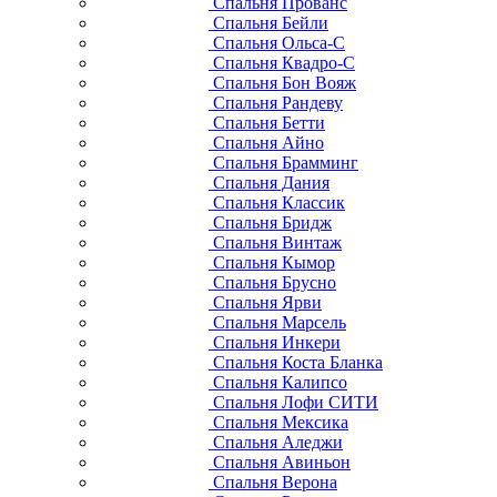
Спальня Прованс
Спальня Бейли
Спальня Ольса-С
Спальня Квадро-С
Спальня Бон Вояж
Спальня Рандеву
Спальня Бетти
Спальня Айно
Спальня Брамминг
Спальня Дания
Спальня Классик
Спальня Бридж
Спальня Винтаж
Спальня Кымор
Спальня Брусно
Спальня Ярви
Спальня Марсель
Спальня Инкери
Спальня Коста Бланка
Спальня Калипсо
Спальня Лофи СИТИ
Спальня Мексика
Спальня Аледжи
Спальня Авиньон
Спальня Верона