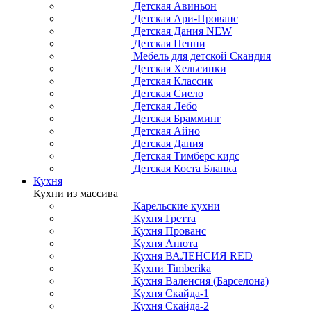
Детская Авиньон
Детская Ари-Прованс
Детская Дания NEW
Детская Пенни
Мебель для детской Скандия
Детская Хельсинки
Детская Классик
Детская Сиело
Детская Лебо
Детская Брамминг
Детская Айно
Детская Дания
Детская Тимберс кидс
Детская Коста Бланка
Кухня
Кухни из массива
Карельские кухни
Кухня Гретта
Кухня Прованс
Кухня Анюта
Кухня ВАЛЕНСИЯ RED
Кухни Timberika
Кухня Валенсия (Барселона)
Кухня Скайда-1
Кухня Скайда-2