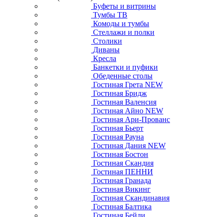
Буфеты и витрины
Тумбы ТВ
Комоды и тумбы
Стеллажи и полки
Столики
Диваны
Кресла
Банкетки и пуфики
Обеденные столы
Гостиная Грета NEW
Гостиная Бридж
Гостиная Валенсия
Гостиная Айно NEW
Гостиная Ари-Прованс
Гостиная Бьерт
Гостиная Рауна
Гостиная Дания NEW
Гостиная Бостон
Гостиная Скандия
Гостиная ПЕННИ
Гостиная Гранада
Гостиная Викинг
Гостиная Скандинавия
Гостиная Балтика
Гостиная Бейли