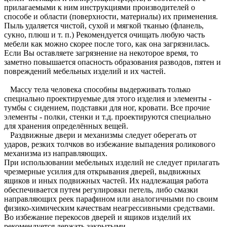
прилагаемыми к ним инструкциями производителей о
способе и области (поверхности, материалы) их применения.
Пыль удаляется чистой, сухой и мягкой тканью (фланель,
сукно, плюш и т. п.) Рекомендуется очищать любую часть
мебели как можно скорее после того, как она загрязнилась.
Если Вы оставляете загрязнение на некоторое время, то
заметно повышается опасность образования разводов, пятен и
повреждений мебельных изделий и их частей.
Массу тела человека способны выдерживать только
специально проектируемые для этого изделия и элементы -
тумбы с сидением, подставки для ног, кровати. Все прочие
элементы - полки, стенки и т.д. проектируются специально
для хранения определённых вещей.
Раздвижные двери и механизмы следует оберегать от
ударов, резких толчков во избежание выпадения роликового
механизма из направляющих.
При использовании мебельных изделий не следует прилагать
чрезмерные усилия для открывания дверей, выдвижных
ящиков и иных подвижных частей. Их надлежащая работа
обеспечивается путем регулировки петель, либо смазки
направляющих реек парафином или аналогичными по своим
физико-химическим качествам неагрессивными средствами.
Во избежание перекосов дверей и ящиков изделий их
рекомендуется держать закрытыми.