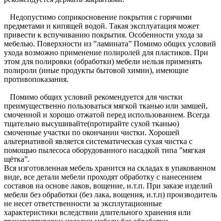
Недопустимо соприкосновение покрытия с горячими
предметами и кипящей водой. Такая эксплуатация может
привести к вспучиванию покрытия. Особенности ухода за
мебелью. Поверхности из ”ламината” Помимо общих условий
ухода возможно применение полиролей для пластиков. При
этом для полировки (обработки) мебели нельзя применять
полироли (иные продукты бытовой химии), имеющие
противопоказания.
Помимо общих условий рекомендуется для чистки
преимущественно пользоваться мягкой тканью или замшей,
смоченной и хорошо отжатой перед использованием. Всегда
тщательно высушивайте(протирайте сухой тканью)
смоченные участки по окончании чистки. Хорошей
альтернативой является систематическая сухая чистка с
помощью пылесоса оборудованного насадкой типа ”мягкая
щётка”.
Вся изготовленная мебель хранится на складах в упакованном
виде, все детали мебели проходят обработку с нанесением
составов на основе лаков, вощение, и.т.п. При заказе изделий
мебели без обработки (без лака, вощения, и.т.п) производитель
не несет ответственности за эксплутационные
характеристики вследствии длительного хранения или