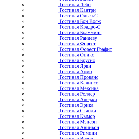
Гостиная Лебо
Гостиная Кантри
Гостиная Ольса-С
Гостиная Бон Вояж
Гостиная Квадро-С
Гостиная Брамминг
Гостиная Рандеву
Гостиная Форест
Гостиная Форест Графит
Гостиная Оникс
Гостиная Брусно
Гостиная Ярви
Гостиная Армо
Гостиная Прованс
Гостиная Калипсо
Гостиная Мексика
Гостиная Роллер
Гостиная Аледжи
Гостиная Эрика
Гостиная Сканди
Гостиная Кымор
Гостиная Мэнсон
Гостиная Авиньон
Гостиная Римини
Гостиная Верона