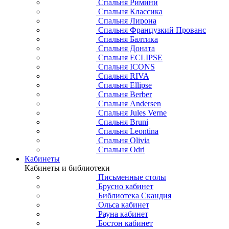
Спальня Римини
Спальня Классика
Спальня Лирона
Спальня Французкий Прованс
Спальня Балтика
Спальня Доната
Спальня ECLIPSE
Спальня ICONS
Спальня RIVA
Спальня Ellipse
Спальня Berber
Спальня Andersen
Спальня Jules Verne
Спальня Bruni
Спальня Leontina
Спальня Olivia
Спальня Odri
Кабинеты
Кабинеты и библиотеки
Письменные столы
Брусно кабинет
Библиотека Скандия
Ольса кабинет
Рауна кабинет
Бостон кабинет