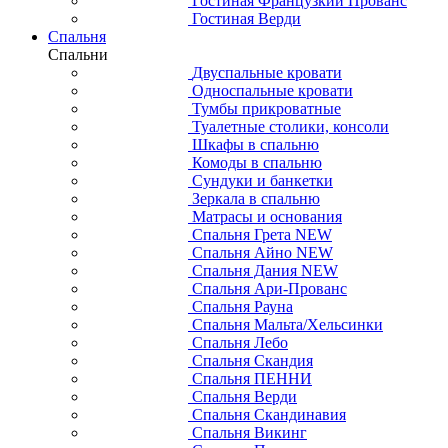
Гостиная Французкий Прованс
Гостиная Верди
Спальня
Спальни
Двуспальные кровати
Односпальные кровати
Тумбы прикроватные
Туалетные столики, консоли
Шкафы в спальню
Комоды в спальню
Сундуки и банкетки
Зеркала в спальню
Матрасы и основания
Спальня Грета NEW
Спальня Айно NEW
Спальня Дания NEW
Спальня Ари-Прованс
Спальня Рауна
Спальня Мальта/Хельсинки
Спальня Лебо
Спальня Скандия
Спальня ПЕННИ
Спальня Верди
Спальня Скандинавия
Спальня Викинг