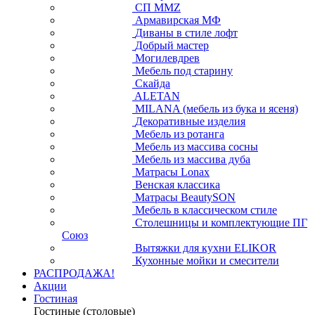
СП ММZ
Армавирская МФ
Диваны в стиле лофт
Добрый мастер
Могилевдрев
Мебель под старину
Скайда
ALETAN
MILANA (мебель из бука и ясеня)
Декоративные изделия
Мебель из ротанга
Мебель из массива сосны
Мебель из массива дуба
Матрасы Lonax
Венская классика
Матрасы BeautySON
Мебель в классическом стиле
Столешницы и комплектующие ПГ
Союз
Вытяжки для кухни ELIKOR
Кухонные мойки и смесители
РАСПРОДАЖА!
Акции
Гостиная
Гостиные (столовые)