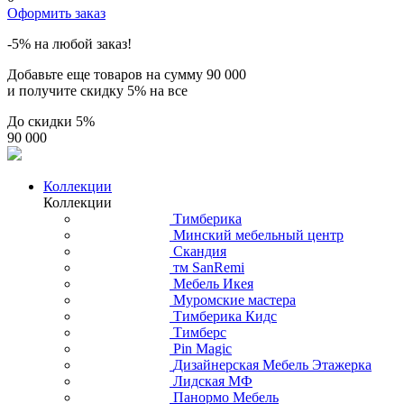
Оформить заказ
-5% на любой заказ!
Добавьте еще товаров на сумму
90 000
и получите скидку
5% на все
До скидки
5%
90 000
Коллекции
Коллекции
Тимберика
Минский мебельный центр
Скандия
тм SanRemi
Мебель Икея
Муромские мастера
Тимберика Кидс
Тимберс
Pin Magic
Дизайнерская Мебель Этажерка
Лидская МФ
Панормо Мебель