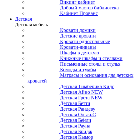
Викинг кабинет
Добрый мастер библиотека
Кабинет Прованс
Детская
Детская мебель
Кровати домики
Детские кровати
Кровати односпальные
Кровати-диваны
Шкафы в детскую
Книжные шкафы и стеллажи
Письменные столы и стулья
Комоды и тумбы
Матрасы и основания для детских
кроватей
Детская Тимберика Кидс
Детская Айно NEW
Детская Грета NEW
Детская Бетти
Детская Рандеву
Детская Ольса-С
Детская Бейли
Детская Рауна
Детская Бридж
Детская Кымор