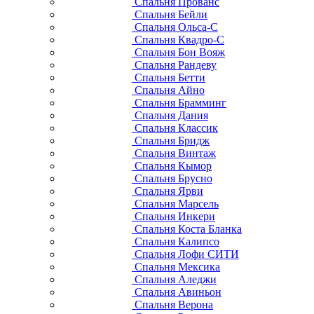
Спальня Прованс
Спальня Бейли
Спальня Ольса-С
Спальня Квадро-С
Спальня Бон Вояж
Спальня Рандеву
Спальня Бетти
Спальня Айно
Спальня Брамминг
Спальня Дания
Спальня Классик
Спальня Бридж
Спальня Винтаж
Спальня Кымор
Спальня Брусно
Спальня Ярви
Спальня Марсель
Спальня Инкери
Спальня Коста Бланка
Спальня Калипсо
Спальня Лофи СИТИ
Спальня Мексика
Спальня Аледжи
Спальня Авиньон
Спальня Верона