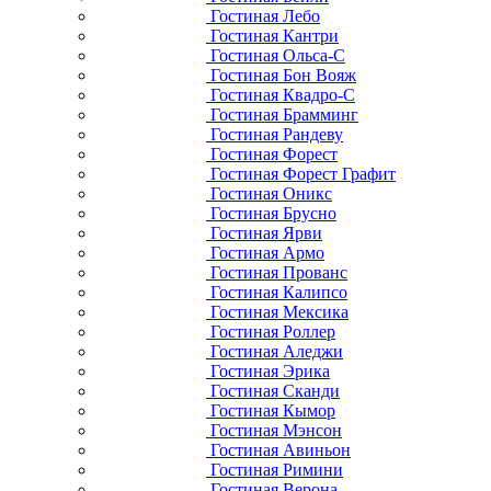
Гостиная Лебо
Гостиная Кантри
Гостиная Ольса-С
Гостиная Бон Вояж
Гостиная Квадро-С
Гостиная Брамминг
Гостиная Рандеву
Гостиная Форест
Гостиная Форест Графит
Гостиная Оникс
Гостиная Брусно
Гостиная Ярви
Гостиная Армо
Гостиная Прованс
Гостиная Калипсо
Гостиная Мексика
Гостиная Роллер
Гостиная Аледжи
Гостиная Эрика
Гостиная Сканди
Гостиная Кымор
Гостиная Мэнсон
Гостиная Авиньон
Гостиная Римини
Гостиная Верона