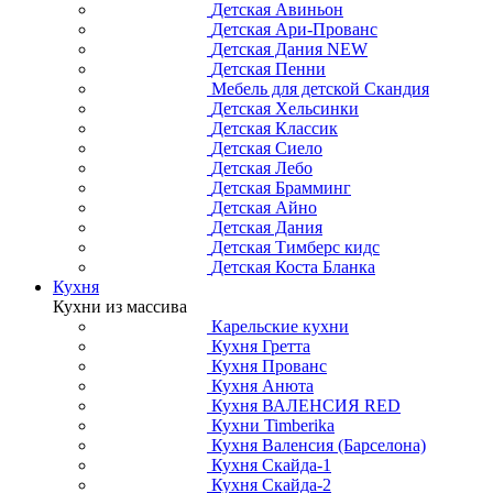
Детская Авиньон
Детская Ари-Прованс
Детская Дания NEW
Детская Пенни
Мебель для детской Скандия
Детская Хельсинки
Детская Классик
Детская Сиело
Детская Лебо
Детская Брамминг
Детская Айно
Детская Дания
Детская Тимберс кидс
Детская Коста Бланка
Кухня
Кухни из массива
Карельские кухни
Кухня Гретта
Кухня Прованс
Кухня Анюта
Кухня ВАЛЕНСИЯ RED
Кухни Timberika
Кухня Валенсия (Барселона)
Кухня Скайда-1
Кухня Скайда-2