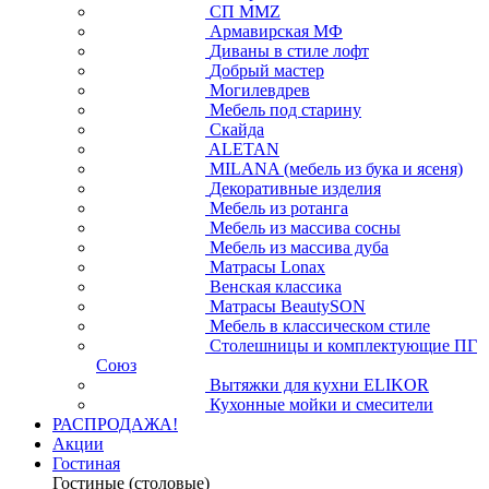
СП ММZ
Армавирская МФ
Диваны в стиле лофт
Добрый мастер
Могилевдрев
Мебель под старину
Скайда
ALETAN
MILANA (мебель из бука и ясеня)
Декоративные изделия
Мебель из ротанга
Мебель из массива сосны
Мебель из массива дуба
Матрасы Lonax
Венская классика
Матрасы BeautySON
Мебель в классическом стиле
Столешницы и комплектующие ПГ
Союз
Вытяжки для кухни ELIKOR
Кухонные мойки и смесители
РАСПРОДАЖА!
Акции
Гостиная
Гостиные (столовые)