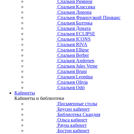
Спальня Римини
Спальня Классика
Спальня Лирона
Спальня Французкий Прованс
Спальня Балтика
Спальня Доната
Спальня ECLIPSE
Спальня ICONS
Спальня RIVA
Спальня Ellipse
Спальня Berber
Спальня Andersen
Спальня Jules Verne
Спальня Bruni
Спальня Leontina
Спальня Olivia
Спальня Odri
Кабинеты
Кабинеты и библиотеки
Письменные столы
Брусно кабинет
Библиотека Скандия
Ольса кабинет
Рауна кабинет
Бостон кабинет