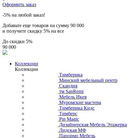
Оформить заказ
-5% на любой заказ!
Добавьте еще товаров на сумму
90 000
и получите скидку
5% на все
До скидки
5%
90 000
Коллекции
Коллекции
Тимберика
Минский мебельный центр
Скандия
тм SanRemi
Мебель Икея
Муромские мастера
Тимберика Кидс
Тимберс
Pin Magic
Дизайнерская Мебель Этажерка
Лидская МФ
Панормо Мебель