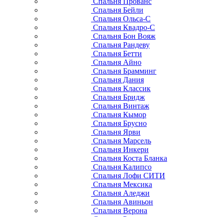
Спальня Прованс
Спальня Бейли
Спальня Ольса-С
Спальня Квадро-С
Спальня Бон Вояж
Спальня Рандеву
Спальня Бетти
Спальня Айно
Спальня Брамминг
Спальня Дания
Спальня Классик
Спальня Бридж
Спальня Винтаж
Спальня Кымор
Спальня Брусно
Спальня Ярви
Спальня Марсель
Спальня Инкери
Спальня Коста Бланка
Спальня Калипсо
Спальня Лофи СИТИ
Спальня Мексика
Спальня Аледжи
Спальня Авиньон
Спальня Верона