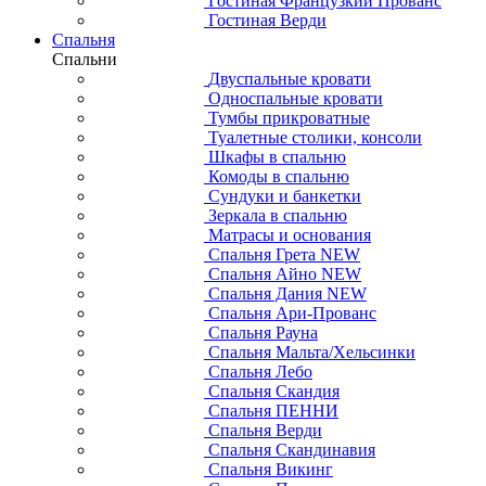
Гостиная Французкий Прованс
Гостиная Верди
Спальня
Спальни
Двуспальные кровати
Односпальные кровати
Тумбы прикроватные
Туалетные столики, консоли
Шкафы в спальню
Комоды в спальню
Сундуки и банкетки
Зеркала в спальню
Матрасы и основания
Спальня Грета NEW
Спальня Айно NEW
Спальня Дания NEW
Спальня Ари-Прованс
Спальня Рауна
Спальня Мальта/Хельсинки
Спальня Лебо
Спальня Скандия
Спальня ПЕННИ
Спальня Верди
Спальня Скандинавия
Спальня Викинг