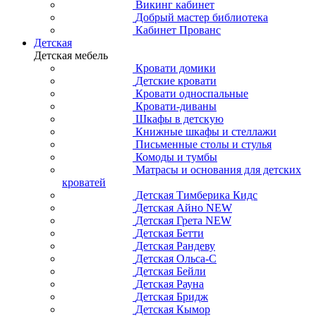
Викинг кабинет
Добрый мастер библиотека
Кабинет Прованс
Детская
Детская мебель
Кровати домики
Детские кровати
Кровати односпальные
Кровати-диваны
Шкафы в детскую
Книжные шкафы и стеллажи
Письменные столы и стулья
Комоды и тумбы
Матрасы и основания для детских
кроватей
Детская Тимберика Кидс
Детская Айно NEW
Детская Грета NEW
Детская Бетти
Детская Рандеву
Детская Ольса-С
Детская Бейли
Детская Рауна
Детская Бридж
Детская Кымор