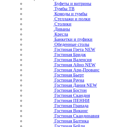
Буфеты и витрины
Тумбы ТВ
Комоды и тумбы
Стеллажи и полки
Столики
Диваны
Кресла
Банкетки и пуфики
Обеденные столы
Гостиная Грета NEW
Гостиная Бридж
Гостиная Валенсия
Гостиная Айно NEW
Гостиная Ари-Прованс
Гостиная Бьерт
Гостиная Рауна
Гостиная Дания NEW
Гостиная Бостон
Гостиная Скандия
Гостиная ПЕННИ
Гостиная Гранада
Гостиная Викинг
Гостиная Скандинавия
Гостиная Балтика
Гостиная Бейли