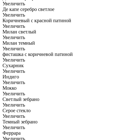
Увеличить
Де капе серебро светлое
Увеличить
Коричневый с красной патиной
Увеличить
Милан светлый
Увеличить
Милан темный
Увеличить
фисташка с коричневой патиной
Увеличить
Сухарник
Увеличить
Индиго
Увеличить
Мокко
Увеличить
Светлый зебрано
Увеличить
Серое стекло
Увеличить
Темный зебрано
Увеличить
Феррара
Увеличить