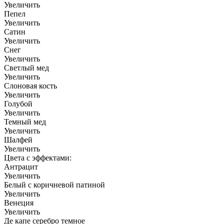
Увеличить
Пепел
Увеличить
Сатин
Увеличить
Снег
Увеличить
Светлый мед
Увеличить
Слоновая кость
Увеличить
Голубой
Увеличить
Темный мед
Увеличить
Шалфей
Увеличить
Цвета с эффектами:
Антрацит
Увеличить
Белый с коричневой патиной
Увеличить
Венеция
Увеличить
Де капе серебро темное