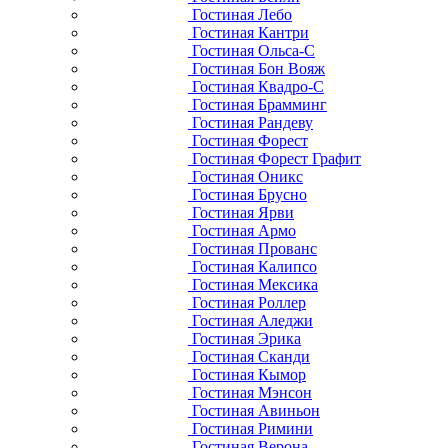
Гостиная Лебо
Гостиная Кантри
Гостиная Ольса-С
Гостиная Бон Вояж
Гостиная Квадро-С
Гостиная Брамминг
Гостиная Рандеву
Гостиная Форест
Гостиная Форест Графит
Гостиная Оникс
Гостиная Брусно
Гостиная Ярви
Гостиная Армо
Гостиная Прованс
Гостиная Калипсо
Гостиная Мексика
Гостиная Роллер
Гостиная Аледжи
Гостиная Эрика
Гостиная Сканди
Гостиная Кымор
Гостиная Мэнсон
Гостиная Авиньон
Гостиная Римини
Гостиная Верона