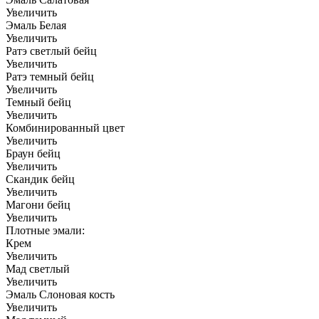
Увеличить
Эмаль Белая
Увеличить
Ратэ светлый бейц
Увеличить
Ратэ темный бейц
Увеличить
Темный бейц
Увеличить
Комбинированный цвет
Увеличить
Браун бейц
Увеличить
Скандик бейц
Увеличить
Магони бейц
Увеличить
Плотные эмали:
Крем
Увеличить
Мад светлый
Увеличить
Эмаль Слоновая кость
Увеличить