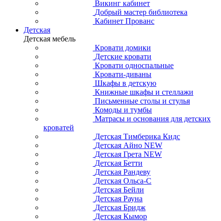
Викинг кабинет
Добрый мастер библиотека
Кабинет Прованс
Детская
Детская мебель
Кровати домики
Детские кровати
Кровати односпальные
Кровати-диваны
Шкафы в детскую
Книжные шкафы и стеллажи
Письменные столы и стулья
Комоды и тумбы
Матрасы и основания для детских
кроватей
Детская Тимберика Кидс
Детская Айно NEW
Детская Грета NEW
Детская Бетти
Детская Рандеву
Детская Ольса-С
Детская Бейли
Детская Рауна
Детская Бридж
Детская Кымор