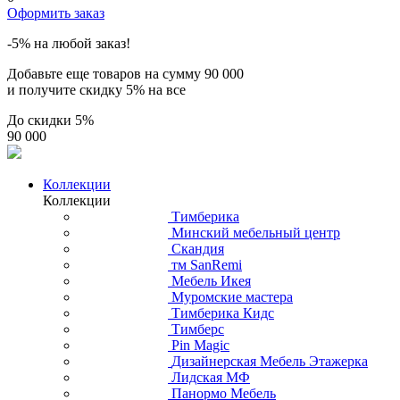
Оформить заказ
-5% на любой заказ!
Добавьте еще товаров на сумму
90 000
и получите скидку
5% на все
До скидки
5%
90 000
Коллекции
Коллекции
Тимберика
Минский мебельный центр
Скандия
тм SanRemi
Мебель Икея
Муромские мастера
Тимберика Кидс
Тимберс
Pin Magic
Дизайнерская Мебель Этажерка
Лидская МФ
Панормо Мебель