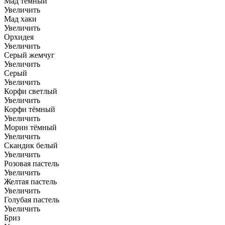
Мад темный
Увеличить
Мад хаки
Увеличить
Орхидея
Увеличить
Серый жемчуг
Увеличить
Серый
Увеличить
Корфи светлый
Увеличить
Корфи тёмный
Увеличить
Морин тёмный
Увеличить
Скандик белый
Увеличить
Розовая пастель
Увеличить
Желтая пастель
Увеличить
Голубая пастель
Увеличить
Бриз