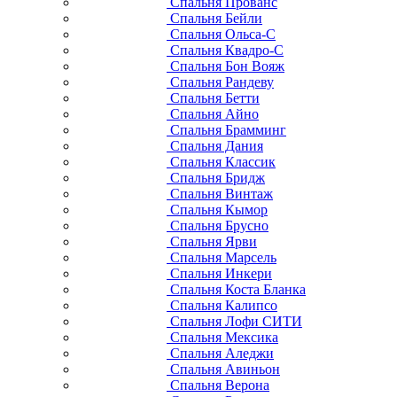
Спальня Прованс
Спальня Бейли
Спальня Ольса-С
Спальня Квадро-С
Спальня Бон Вояж
Спальня Рандеву
Спальня Бетти
Спальня Айно
Спальня Брамминг
Спальня Дания
Спальня Классик
Спальня Бридж
Спальня Винтаж
Спальня Кымор
Спальня Брусно
Спальня Ярви
Спальня Марсель
Спальня Инкери
Спальня Коста Бланка
Спальня Калипсо
Спальня Лофи СИТИ
Спальня Мексика
Спальня Аледжи
Спальня Авиньон
Спальня Верона