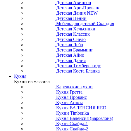
Детская Авиньон
Детская Ари-Прованс
Детская Дания NEW
Детская Пенни
Мебель для детской Скандия
Детская Хельсинки
Детская Классик
Детская Сиело
Детская Лебо
Детская Брамминг
Детская Айно
Детская Дания
Детская Тимберс кидс
Детская Коста Бланка
Кухня
Кухни из массива
Карельские кухни
Кухня Гретта
Кухня Прованс
Кухня Анюта
Кухня ВАЛЕНСИЯ RED
Кухни Timberika
Кухня Валенсия (Барселона)
Кухня Скайда-1
Кухня Скайда-2