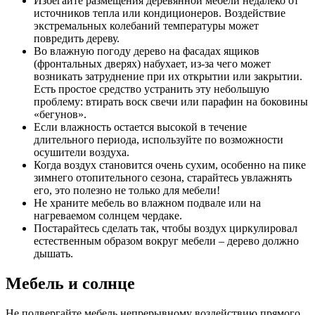
Избегайте размещения деревянной мебели недалеко от
источников тепла или кондиционеров. Воздействие
экстремальных колебаний температуры может
повредить дереву.
Во влажную погоду дерево на фасадах ящиков
(фронтальных дверях) набухает, из-за чего может
возникать затруднение при их открытии или закрытии.
Есть простое средство устранить эту небольшую
проблему: втирать воск свечи или парафин на боковины
«бегунов».
Если влажность остается высокой в течение
длительного периода, используйте по возможности
осушители воздуха.
Когда воздух становится очень сухим, особенно на пике
зимнего отопительного сезона, старайтесь увлажнять
его, это полезно не только для мебели!
Не храните мебель во влажном подвале или на
нагреваемом солнцем чердаке.
Постарайтесь сделать так, чтобы воздух циркулировал
естественным образом вокруг мебели – дерево должно
дышать.
Мебель и солнце
Не подвергайте мебель непрерывному воздействию прямого