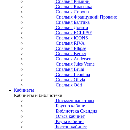
Спальня Римини
Спальня Классика
Спальня Лирона
Спальня Французкий Прованс
Спальня Балтика
Спальня Доната
Спальня ECLIPSE
Спальня ICONS
Спальня RIVA
Спальня Ellipse
Спальня Berber
Спальня Andersen
Спальня Jules Verne
Спальня Bruni
Спальня Leontina
Спальня Olivia
Спальня Odri
Кабинеты
Кабинеты и библиотеки
Письменные столы
Брусно кабинет
Библиотека Скандия
Ольса кабинет
Рауна кабинет
Бостон кабинет