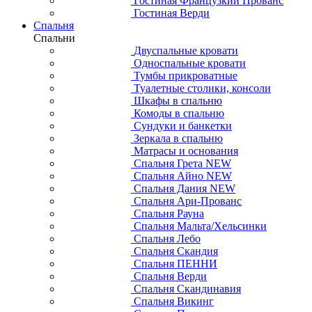
Гостиная Французкий Прованс
Гостиная Верди
Спальня
Спальни
Двуспальные кровати
Односпальные кровати
Тумбы прикроватные
Туалетные столики, консоли
Шкафы в спальню
Комоды в спальню
Сундуки и банкетки
Зеркала в спальню
Матрасы и основания
Спальня Грета NEW
Спальня Айно NEW
Спальня Дания NEW
Спальня Ари-Прованс
Спальня Рауна
Спальня Мальта/Хельсинки
Спальня Лебо
Спальня Скандия
Спальня ПЕННИ
Спальня Верди
Спальня Скандинавия
Спальня Викинг