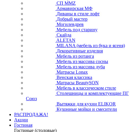
СП ММZ
Армавирская МФ
Диваны в стиле лофт
Добрый мастер
Могилевдрев
Мебель под старину
Скайда
ALETAN
MILANA (мебель из бука и ясеня)
Декоративные изделия
Мебель из ротанга
Мебель из массива сосны
Мебель из массива дуба
Матрасы Lonax
Венская классика
Матрасы BeautySON
Мебель в классическом стиле
Столешницы и комплектующие ПГ
Союз
Вытяжки для кухни ELIKOR
Кухонные мойки и смесители
РАСПРОДАЖА!
Акции
Гостиная
Гостиные (столовые)