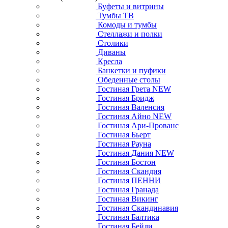
Буфеты и витрины
Тумбы ТВ
Комоды и тумбы
Стеллажи и полки
Столики
Диваны
Кресла
Банкетки и пуфики
Обеденные столы
Гостиная Грета NEW
Гостиная Бридж
Гостиная Валенсия
Гостиная Айно NEW
Гостиная Ари-Прованс
Гостиная Бьерт
Гостиная Рауна
Гостиная Дания NEW
Гостиная Бостон
Гостиная Скандия
Гостиная ПЕННИ
Гостиная Гранада
Гостиная Викинг
Гостиная Скандинавия
Гостиная Балтика
Гостиная Бейли