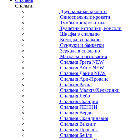
Спальня
Спальни
Двуспальные кровати
Односпальные кровати
Тумбы прикроватные
Туалетные столики, консоли
Шкафы в спальню
Комоды в спальню
Сундуки и банкетки
Зеркала в спальню
Матрасы и основания
Спальня Грета NEW
Спальня Айно NEW
Спальня Дания NEW
Спальня Ари-Прованс
Спальня Рауна
Спальня Мальта/Хельсинки
Спальня Лебо
Спальня Скандия
Спальня ПЕННИ
Спальня Верди
Спальня Скандинавия
Спальня Викинг
Спальня Прованс
Спальня Бейли