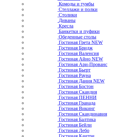
Комоды и тумбы
Стеллажи и полки
Столики
Диваны
Кресла
Банкетки и пуфики
Обеденные столы
Гостиная Грета NEW
Гостиная Бридж
Гостиная Валенсия
Гостиная Айно NEW
Гостиная Ари-Прованс
Гостиная Бьерт
Гостиная Рауна
Гостиная Дания NEW
Гостиная Бостон
Гостиная Скандия
Гостиная ПЕННИ
Гостиная Гранада
Гостиная Викинг
Гостиная Скандинавия
Гостиная Балтика
Гостиная Бейли
Гостиная Лебо
Гостиная Кантри