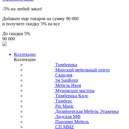
-5% на любой заказ!
Добавьте еще товаров на сумму
90 000
и получите скидку
5% на все
До скидки
5%
90 000
Коллекции
Коллекции
Тимберика
Минский мебельный центр
Скандия
тм SanRemi
Мебель Икея
Муромские мастера
Тимберика Кидс
Тимберс
Pin Magic
Дизайнерская Мебель Этажерка
Лидская МФ
Панормо Мебель
СП ММZ