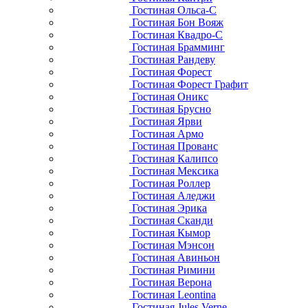
Гостиная Ольса-С
Гостиная Бон Вояж
Гостиная Квадро-С
Гостиная Брамминг
Гостиная Рандеву
Гостиная Форест
Гостиная Форест Графит
Гостиная Оникс
Гостиная Брусно
Гостиная Ярви
Гостиная Армо
Гостиная Прованс
Гостиная Калипсо
Гостиная Мексика
Гостиная Роллер
Гостиная Аледжи
Гостиная Эрика
Гостиная Сканди
Гостиная Кымор
Гостиная Мэнсон
Гостиная Авиньон
Гостиная Римини
Гостиная Верона
Гостиная Leontina
Гостиная Jules Verne