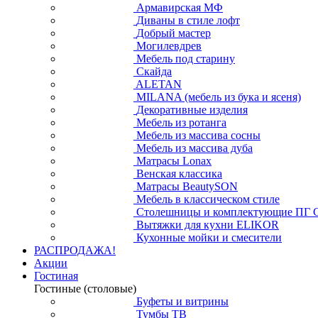
Армавирская МФ
Диваны в стиле лофт
Добрый мастер
Могилевдрев
Мебель под старину
Скайда
ALETAN
MILANA (мебель из бука и ясеня)
Декоративные изделия
Мебель из ротанга
Мебель из массива сосны
Мебель из массива дуба
Матрасы Lonax
Венская классика
Матрасы BeautySON
Мебель в классическом стиле
Столешницы и комплектующие ПГ 
Вытяжки для кухни ELIKOR
Кухонные мойки и смесители
РАСПРОДАЖА!
Акции
Гостиная
Гостиные (столовые)
Буфеты и витрины
Тумбы ТВ