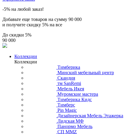
-5% на любой заказ!
Добавьте еще товаров на сумму
90 000
и получите скидку
5% на все
До скидки
5%
90 000
Коллекции
Коллекции
Тимберика
Минский мебельный центр
Скандия
тм SanRemi
Мебель Икея
Муромские мастера
Тимберика Кидс
Тимберс
Pin Magic
Дизайнерская Мебель Этажерка
Лидская МФ
Панормо Мебель
СП ММZ