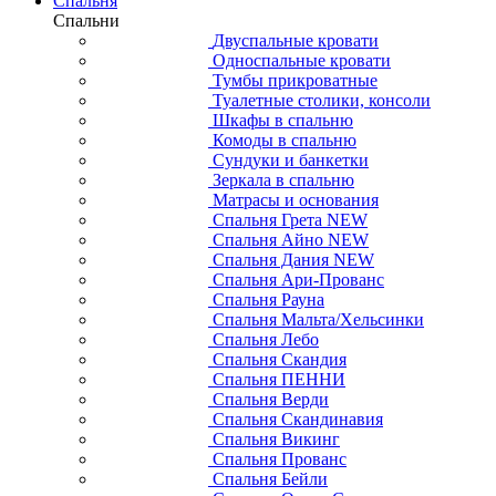
Спальня
Спальни
Двуспальные кровати
Односпальные кровати
Тумбы прикроватные
Туалетные столики, консоли
Шкафы в спальню
Комоды в спальню
Сундуки и банкетки
Зеркала в спальню
Матрасы и основания
Спальня Грета NEW
Спальня Айно NEW
Спальня Дания NEW
Спальня Ари-Прованс
Спальня Рауна
Спальня Мальта/Хельсинки
Спальня Лебо
Спальня Скандия
Спальня ПЕННИ
Спальня Верди
Спальня Скандинавия
Спальня Викинг
Спальня Прованс
Спальня Бейли