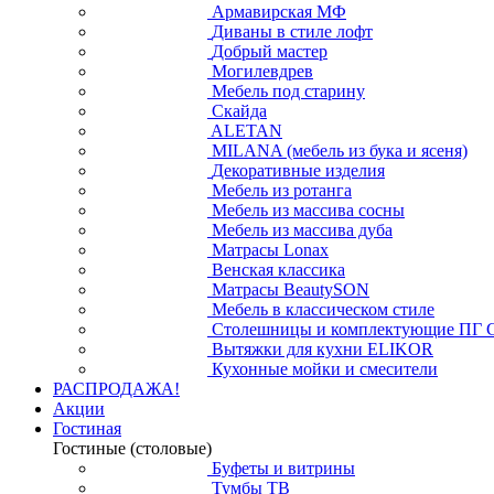
Армавирская МФ
Диваны в стиле лофт
Добрый мастер
Могилевдрев
Мебель под старину
Скайда
ALETAN
MILANA (мебель из бука и ясеня)
Декоративные изделия
Мебель из ротанга
Мебель из массива сосны
Мебель из массива дуба
Матрасы Lonax
Венская классика
Матрасы BeautySON
Мебель в классическом стиле
Столешницы и комплектующие ПГ 
Вытяжки для кухни ELIKOR
Кухонные мойки и смесители
РАСПРОДАЖА!
Акции
Гостиная
Гостиные (столовые)
Буфеты и витрины
Тумбы ТВ