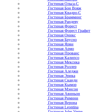
Гостиная Ольса-С
Гостиная Бон Вояж
Гостиная Квадро-С
Гостиная Брамминг
Гостиная Рандеву
Гостиная Форест
Гостиная Форест Графит
Гостиная Оникс
Гостиная Брусно
Гостиная Ярви
Гостиная Армо
Гостиная Прованс
Гостиная Калипсо
Гостиная Мексика
Гостиная Роллер
Гостиная Аледжи
Гостиная Эрика
Гостиная Сканди
Гостиная Кымор
Гостиная Мэнсон
Гостиная Авиньон
Гостиная Римини
Гостиная Верона
Гостиная Leontina
Гостиная Jules Verne