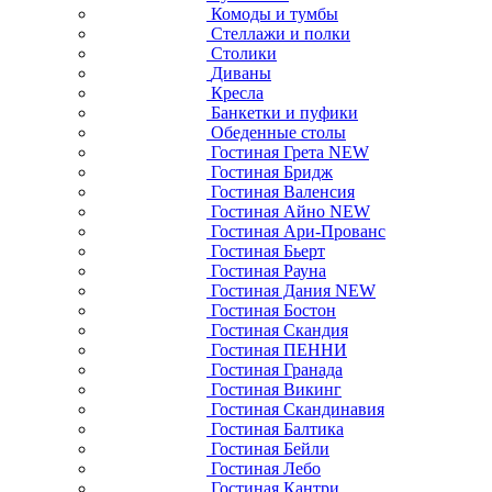
Комоды и тумбы
Стеллажи и полки
Столики
Диваны
Кресла
Банкетки и пуфики
Обеденные столы
Гостиная Грета NEW
Гостиная Бридж
Гостиная Валенсия
Гостиная Айно NEW
Гостиная Ари-Прованс
Гостиная Бьерт
Гостиная Рауна
Гостиная Дания NEW
Гостиная Бостон
Гостиная Скандия
Гостиная ПЕННИ
Гостиная Гранада
Гостиная Викинг
Гостиная Скандинавия
Гостиная Балтика
Гостиная Бейли
Гостиная Лебо
Гостиная Кантри