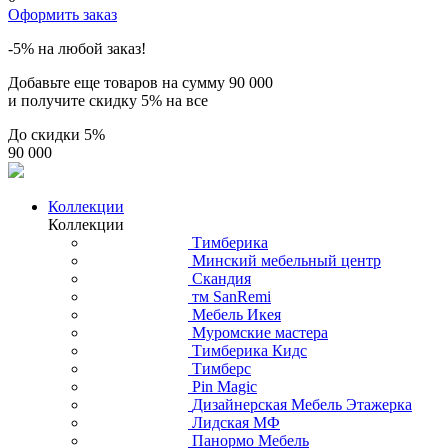
Оформить заказ
-5% на любой заказ!
Добавьте еще товаров на сумму
90 000
и получите скидку
5% на все
До скидки
5%
90 000
Коллекции
Коллекции
Тимберика
Минский мебельный центр
Скандия
тм SanRemi
Мебель Икея
Муромские мастера
Тимберика Кидс
Тимберс
Pin Magic
Дизайнерская Мебель Этажерка
Лидская МФ
Панормо Мебель