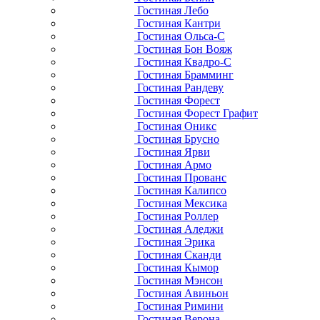
Гостиная Лебо
Гостиная Кантри
Гостиная Ольса-С
Гостиная Бон Вояж
Гостиная Квадро-С
Гостиная Брамминг
Гостиная Рандеву
Гостиная Форест
Гостиная Форест Графит
Гостиная Оникс
Гостиная Брусно
Гостиная Ярви
Гостиная Армо
Гостиная Прованс
Гостиная Калипсо
Гостиная Мексика
Гостиная Роллер
Гостиная Аледжи
Гостиная Эрика
Гостиная Сканди
Гостиная Кымор
Гостиная Мэнсон
Гостиная Авиньон
Гостиная Римини
Гостиная Верона