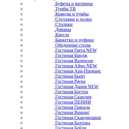
Буфеты и витрины
Тумбы ТВ
Комоды и тумбы
Стеллажи и полки
Столики
Диваны
Кресла
Банкетки и пуфики
Обеденные столы
Гостиная Грета NEW
Гостиная Бридж
Гостиная Валенсия
Гостиная Айно NEW
Гостиная Ари-Прованс
Гостиная Бьерт
Гостиная Рауна
Гостиная Дания NEW
Гостиная Бостон
Гостиная Скандия
Гостиная ПЕННИ
Гостиная Гранада
Гостиная Викинг
Гостиная Скандинавия
Гостиная Балтика
Гостиная Бейли