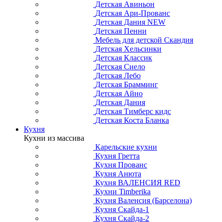
Детская Авиньон
Детская Ари-Прованс
Детская Дания NEW
Детская Пенни
Мебель для детской Скандия
Детская Хельсинки
Детская Классик
Детская Сиело
Детская Лебо
Детская Брамминг
Детская Айно
Детская Дания
Детская Тимберс кидс
Детская Коста Бланка
Кухня
Кухни из массива
Карельские кухни
Кухня Гретта
Кухня Прованс
Кухня Анюта
Кухня ВАЛЕНСИЯ RED
Кухни Timberika
Кухня Валенсия (Барселона)
Кухня Скайда-1
Кухня Скайда-2