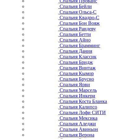
Спальня Прованс
Спальня Бейли
Спальня Ольса-С
Спальня Квадро-С
Спальня Бон Вояж
Спальня Рандеву
Спальня Бетти
Спальня Айно
Спальня Брамминг
Спальня Дания
Спальня Классик
Спальня Бридж
Спальня Винтаж
Спальня Кымор
Спальня Брусно
Спальня Ярви
Спальня Марсель
Спальня Инкери
Спальня Коста Бланка
Спальня Калипсо
Спальня Лофи СИТИ
Спальня Мексика
Спальня Аледжи
Спальня Авиньон
Спальня Верона