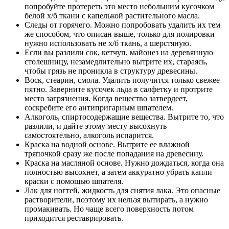
попробуйте протереть это место небольшим кусочком
белой х/б ткани с капелькой растительного масла.
Следы от горячего. Можно попробовать удалить их тем
же способом, что описан выше, только для полировки
нужно использовать не х/б ткань, а шерстяную.
Если вы разлили сок, кетчуп, майонез на деревянную
столешницу, незамедлительно вытрите их, стараясь,
чтобы грязь не проникла в структуру древесины.
Воск, стеарин, смола. Удалить получится только свежее
пятно. Заверните кусочек льда в салфетку и протрите
место загрязнения. Когда вещество затвердеет,
соскребите его антипригарным шпателем.
Алкоголь, спиртосодержащие вещества. Вытрите то, что
разлили, и дайте этому месту высохнуть
самостоятельно, алкоголь испарится.
Краска на водной основе. Вытрите ее влажной
тряпочкой сразу же после попадания на древесину.
Краска на масляной основе. Нужно дождаться, когда она
полностью высохнет, а затем аккуратно убрать капли
краски с помощью шпателя.
Лак для ногтей, жидкость для снятия лака. Это опасные
растворители, поэтому их нельзя вытирать, а нужно
промакивать. Но чаще всего поверхность потом
приходится реставрировать.