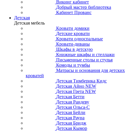
Викинг кабинет
Добрый мастер библиотека
Кабинет Прованс
Детская
Детская мебель
Кровати домики
Детские кровати
Кровати односпальные
Кровати-диваны
Шкафы в детскую
Книжные шкафы и стеллажи
Письменные столы и стулья
Комоды и тумбы
Матрасы и основания для детских
кроватей
Детская Тимберика Кидс
Детская Айно NEW
Детская Грета NEW
Детская Бетти
Детская Рандеву
Детская Ольса-С
Детская Бейли
Детская Рауна
Детская Бридж
Детская Кымор