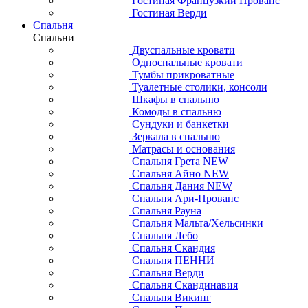
Гостиная Французкий Прованс
Гостиная Верди
Спальня
Спальни
Двуспальные кровати
Односпальные кровати
Тумбы прикроватные
Туалетные столики, консоли
Шкафы в спальню
Комоды в спальню
Сундуки и банкетки
Зеркала в спальню
Матрасы и основания
Спальня Грета NEW
Спальня Айно NEW
Спальня Дания NEW
Спальня Ари-Прованс
Спальня Рауна
Спальня Мальта/Хельсинки
Спальня Лебо
Спальня Скандия
Спальня ПЕННИ
Спальня Верди
Спальня Скандинавия
Спальня Викинг