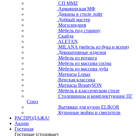
СП ММZ
Армавирская МФ
Диваны в стиле лофт
Добрый мастер
Могилевдрев
Мебель под старину
Скайда
ALETAN
MILANA (мебель из бука и ясеня)
Декоративные изделия
Мебель из ротанга
Мебель из массива сосны
Мебель из массива дуба
Матрасы Lonax
Венская классика
Матрасы BeautySON
Мебель в классическом стиле
Столешницы и комплектующие ПГ
Союз
Вытяжки для кухни ELIKOR
Кухонные мойки и смесители
РАСПРОДАЖА!
Акции
Гостиная
Гостиные (столовые)