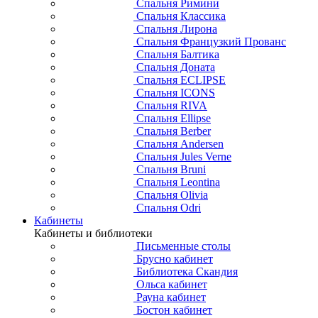
Спальня Римини
Спальня Классика
Спальня Лирона
Спальня Французкий Прованс
Спальня Балтика
Спальня Доната
Спальня ECLIPSE
Спальня ICONS
Спальня RIVA
Спальня Ellipse
Спальня Berber
Спальня Andersen
Спальня Jules Verne
Спальня Bruni
Спальня Leontina
Спальня Olivia
Спальня Odri
Кабинеты
Кабинеты и библиотеки
Письменные столы
Брусно кабинет
Библиотека Скандия
Ольса кабинет
Рауна кабинет
Бостон кабинет