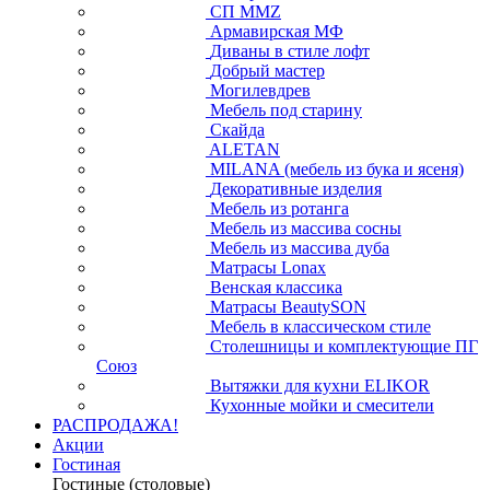
СП ММZ
Армавирская МФ
Диваны в стиле лофт
Добрый мастер
Могилевдрев
Мебель под старину
Скайда
ALETAN
MILANA (мебель из бука и ясеня)
Декоративные изделия
Мебель из ротанга
Мебель из массива сосны
Мебель из массива дуба
Матрасы Lonax
Венская классика
Матрасы BeautySON
Мебель в классическом стиле
Столешницы и комплектующие ПГ
Союз
Вытяжки для кухни ELIKOR
Кухонные мойки и смесители
РАСПРОДАЖА!
Акции
Гостиная
Гостиные (столовые)