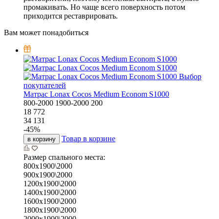
промакивать. Но чаще всего поверхность потом
приходится реставрировать.
Вам может понадобиться
Выбор
покупателей
Матрас Lonax Cocos Medium Econom S1000
800-2000
1900-2000
200
18 772
34 131
-
45
%
Товар в корзине
в корзину
Размер спального места:
800х1900\2000
900х1900\2000
1200х1900\2000
1400х1900\2000
1600х1900\2000
1800х1900\2000
2000х1900\2000