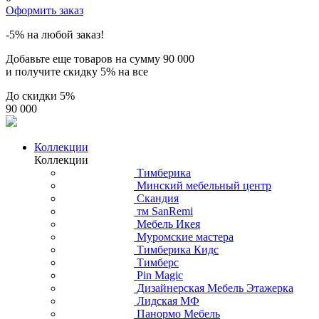
Оформить заказ
-5% на любой заказ!
Добавьте еще товаров на сумму
90 000
и получите скидку
5% на все
До скидки
5%
90 000
Коллекции
Коллекции
Тимберика
Минский мебельный центр
Скандия
тм SanRemi
Мебель Икея
Муромские мастера
Тимберика Кидс
Тимберс
Pin Magic
Дизайнерская Мебель Этажерка
Лидская МФ
Панормо Мебель