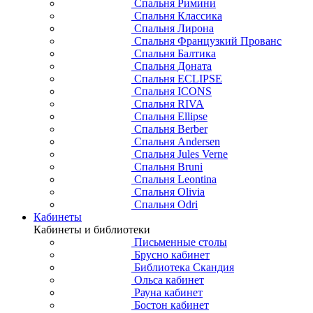
Спальня Римини
Спальня Классика
Спальня Лирона
Спальня Французкий Прованс
Спальня Балтика
Спальня Доната
Спальня ECLIPSE
Спальня ICONS
Спальня RIVA
Спальня Ellipse
Спальня Berber
Спальня Andersen
Спальня Jules Verne
Спальня Bruni
Спальня Leontina
Спальня Olivia
Спальня Odri
Кабинеты
Кабинеты и библиотеки
Письменные столы
Брусно кабинет
Библиотека Скандия
Ольса кабинет
Рауна кабинет
Бостон кабинет