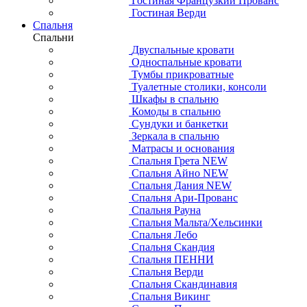
Гостиная Французкий Прованс
Гостиная Верди
Спальня
Спальни
Двуспальные кровати
Односпальные кровати
Тумбы прикроватные
Туалетные столики, консоли
Шкафы в спальню
Комоды в спальню
Сундуки и банкетки
Зеркала в спальню
Матрасы и основания
Спальня Грета NEW
Спальня Айно NEW
Спальня Дания NEW
Спальня Ари-Прованс
Спальня Рауна
Спальня Мальта/Хельсинки
Спальня Лебо
Спальня Скандия
Спальня ПЕННИ
Спальня Верди
Спальня Скандинавия
Спальня Викинг