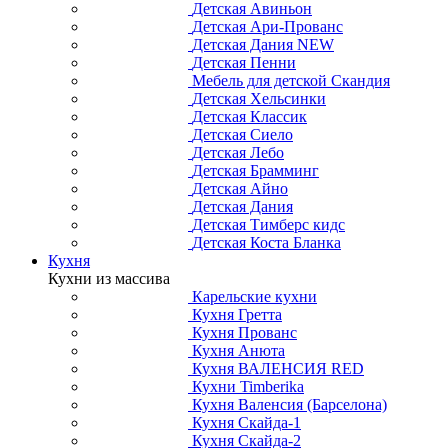
Детская Авиньон
Детская Ари-Прованс
Детская Дания NEW
Детская Пенни
Мебель для детской Скандия
Детская Хельсинки
Детская Классик
Детская Сиело
Детская Лебо
Детская Брамминг
Детская Айно
Детская Дания
Детская Тимберс кидс
Детская Коста Бланка
Кухня
Кухни из массива
Карельские кухни
Кухня Гретта
Кухня Прованс
Кухня Анюта
Кухня ВАЛЕНСИЯ RED
Кухни Timberika
Кухня Валенсия (Барселона)
Кухня Скайда-1
Кухня Скайда-2