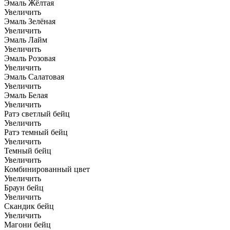
Эмаль Жёлтая
Увеличить
Эмаль Зелёная
Увеличить
Эмаль Лайм
Увеличить
Эмаль Розовая
Увеличить
Эмаль Салатовая
Увеличить
Эмаль Белая
Увеличить
Ратэ светлый бейц
Увеличить
Ратэ темный бейц
Увеличить
Темный бейц
Увеличить
Комбинированный цвет
Увеличить
Браун бейц
Увеличить
Скандик бейц
Увеличить
Магони бейц