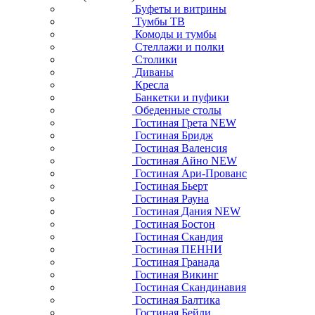
Буфеты и витрины
Тумбы ТВ
Комоды и тумбы
Стеллажи и полки
Столики
Диваны
Кресла
Банкетки и пуфики
Обеденные столы
Гостиная Грета NEW
Гостиная Бридж
Гостиная Валенсия
Гостиная Айно NEW
Гостиная Ари-Прованс
Гостиная Бьерт
Гостиная Рауна
Гостиная Дания NEW
Гостиная Бостон
Гостиная Скандия
Гостиная ПЕННИ
Гостиная Гранада
Гостиная Викинг
Гостиная Скандинавия
Гостиная Балтика
Гостиная Бейли