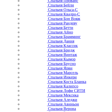
Спальня Прованс
Спальня Бейли
Спальня Ольса-С
Спальня Квадро-С
Спальня Бон Вояж
Спальня Рандеву
Спальня Бетти
Спальня Айно
Спальня Брамминг
Спальня Дания
Спальня Классик
Спальня Бридж
Спальня Винтаж
Спальня Кымор
Спальня Брусно
Спальня Ярви
Спальня Марсель
Спальня Инкери
Спальня Коста Бланка
Спальня Калипсо
Спальня Лофи СИТИ
Спальня Мексика
Спальня Аледжи
Спальня Авиньон
Спальня Верона