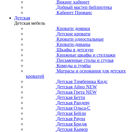
Викинг кабинет
Добрый мастер библиотека
Кабинет Прованс
Детская
Детская мебель
Кровати домики
Детские кровати
Кровати односпальные
Кровати-диваны
Шкафы в детскую
Книжные шкафы и стеллажи
Письменные столы и стулья
Комоды и тумбы
Матрасы и основания для детских
кроватей
Детская Тимберика Кидс
Детская Айно NEW
Детская Грета NEW
Детская Бетти
Детская Рандеву
Детская Ольса-С
Детская Бейли
Детская Рауна
Детская Бридж
Детская Кымор