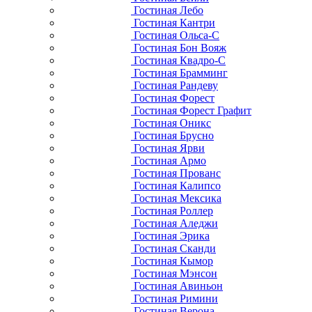
Гостиная Лебо
Гостиная Кантри
Гостиная Ольса-С
Гостиная Бон Вояж
Гостиная Квадро-С
Гостиная Брамминг
Гостиная Рандеву
Гостиная Форест
Гостиная Форест Графит
Гостиная Оникс
Гостиная Брусно
Гостиная Ярви
Гостиная Армо
Гостиная Прованс
Гостиная Калипсо
Гостиная Мексика
Гостиная Роллер
Гостиная Аледжи
Гостиная Эрика
Гостиная Сканди
Гостиная Кымор
Гостиная Мэнсон
Гостиная Авиньон
Гостиная Римини
Гостиная Верона