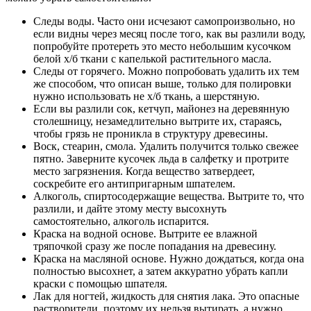
Следы воды. Часто они исчезают самопроизвольно, но
если видны через месяц после того, как вы разлили воду,
попробуйте протереть это место небольшим кусочком
белой х/б ткани с капелькой растительного масла.
Следы от горячего. Можно попробовать удалить их тем
же способом, что описан выше, только для полировки
нужно использовать не х/б ткань, а шерстяную.
Если вы разлили сок, кетчуп, майонез на деревянную
столешницу, незамедлительно вытрите их, стараясь,
чтобы грязь не проникла в структуру древесины.
Воск, стеарин, смола. Удалить получится только свежее
пятно. Заверните кусочек льда в салфетку и протрите
место загрязнения. Когда вещество затвердеет,
соскребите его антипригарным шпателем.
Алкоголь, спиртосодержащие вещества. Вытрите то, что
разлили, и дайте этому месту высохнуть
самостоятельно, алкоголь испарится.
Краска на водной основе. Вытрите ее влажной
тряпочкой сразу же после попадания на древесину.
Краска на масляной основе. Нужно дождаться, когда она
полностью высохнет, а затем аккуратно убрать капли
краски с помощью шпателя.
Лак для ногтей, жидкость для снятия лака. Это опасные
растворители, поэтому их нельзя вытирать, а нужно