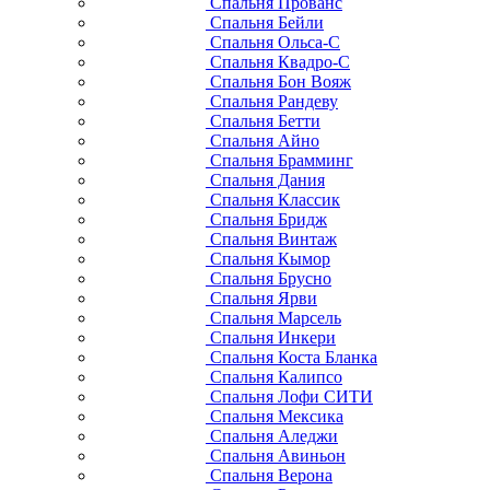
Спальня Прованс
Спальня Бейли
Спальня Ольса-С
Спальня Квадро-С
Спальня Бон Вояж
Спальня Рандеву
Спальня Бетти
Спальня Айно
Спальня Брамминг
Спальня Дания
Спальня Классик
Спальня Бридж
Спальня Винтаж
Спальня Кымор
Спальня Брусно
Спальня Ярви
Спальня Марсель
Спальня Инкери
Спальня Коста Бланка
Спальня Калипсо
Спальня Лофи СИТИ
Спальня Мексика
Спальня Аледжи
Спальня Авиньон
Спальня Верона