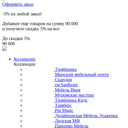
Оформить заказ
-5% на любой заказ!
Добавьте еще товаров на сумму
90 000
и получите скидку
5% на все
До скидки
5%
90 000
Коллекции
Коллекции
Тимберика
Минский мебельный центр
Скандия
тм SanRemi
Мебель Икея
Муромские мастера
Тимберика Кидс
Тимберс
Pin Magic
Дизайнерская Мебель Этажерка
Лидская МФ
Панормо Мебель