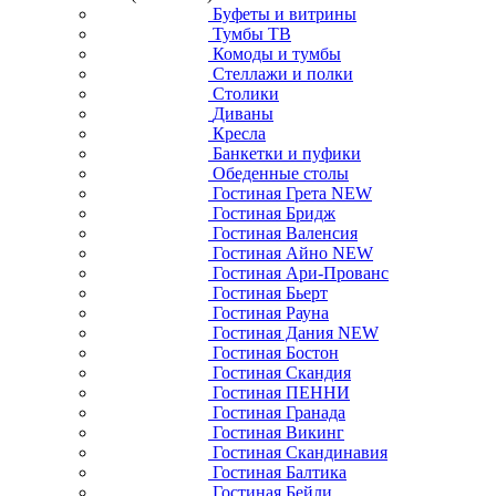
Буфеты и витрины
Тумбы ТВ
Комоды и тумбы
Стеллажи и полки
Столики
Диваны
Кресла
Банкетки и пуфики
Обеденные столы
Гостиная Грета NEW
Гостиная Бридж
Гостиная Валенсия
Гостиная Айно NEW
Гостиная Ари-Прованс
Гостиная Бьерт
Гостиная Рауна
Гостиная Дания NEW
Гостиная Бостон
Гостиная Скандия
Гостиная ПЕННИ
Гостиная Гранада
Гостиная Викинг
Гостиная Скандинавия
Гостиная Балтика
Гостиная Бейли