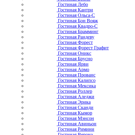
Гостиная Лебо
Гостиная Кантри
Гостиная Ольса-С
Гостиная Бон Вояж
Гостиная Квадро-С
Гостиная Брамминг
Гостиная Рандеву
Гостиная Форест
Гостиная Форест Графит
Гостиная Оникс
Гостиная Брусно
Гостиная Ярви
Гостиная Армо
Гостиная Прованс
Гостиная Калипсо
Гостиная Мексика
Гостиная Роллер
Гостиная Аледжи
Гостиная Эрика
Гостиная Сканди
Гостиная Кымор
Гостиная Мэнсон
Гостиная Авиньон
Гостиная Римини
Гостиная Верона