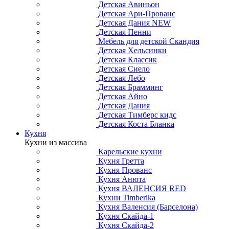
Детская Авиньон
Детская Ари-Прованс
Детская Дания NEW
Детская Пенни
Мебель для детской Скандия
Детская Хельсинки
Детская Классик
Детская Сиело
Детская Лебо
Детская Брамминг
Детская Айно
Детская Дания
Детская Тимберс кидс
Детская Коста Бланка
Кухня
Кухни из массива
Карельские кухни
Кухня Гретта
Кухня Прованс
Кухня Анюта
Кухня ВАЛЕНСИЯ RED
Кухни Timberika
Кухня Валенсия (Барселона)
Кухня Скайда-1
Кухня Скайда-2