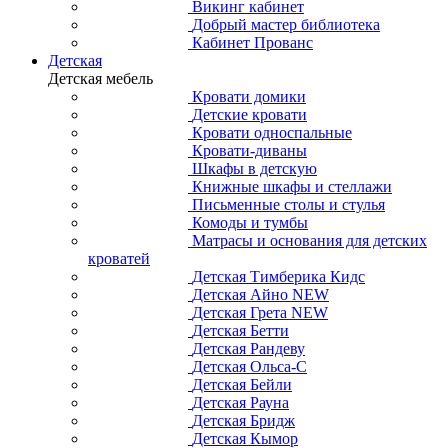
Викинг кабинет
Добрый мастер библиотека
Кабинет Прованс
Детская
Детская мебель
Кровати домики
Детские кровати
Кровати односпальные
Кровати-диваны
Шкафы в детскую
Книжные шкафы и стеллажи
Письменные столы и стулья
Комоды и тумбы
Матрасы и основания для детских
кроватей
Детская Тимберика Кидс
Детская Айно NEW
Детская Грета NEW
Детская Бетти
Детская Рандеву
Детская Ольса-С
Детская Бейли
Детская Рауна
Детская Бридж
Детская Кымор