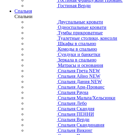
Гостиная Французкий Прованс
Гостиная Верди
Спальня
Спальни
Двуспальные кровати
Односпальные кровати
Тумбы прикроватные
Туалетные столики, консоли
Шкафы в спальню
Комоды в спальню
Сундуки и банкетки
Зеркала в спальню
Матрасы и основания
Спальня Грета NEW
Спальня Айно NEW
Спальня Дания NEW
Спальня Ари-Прованс
Спальня Рауна
Спальня Мальта/Хельсинки
Спальня Лебо
Спальня Скандия
Спальня ПЕННИ
Спальня Верди
Спальня Скандинавия
Спальня Викинг