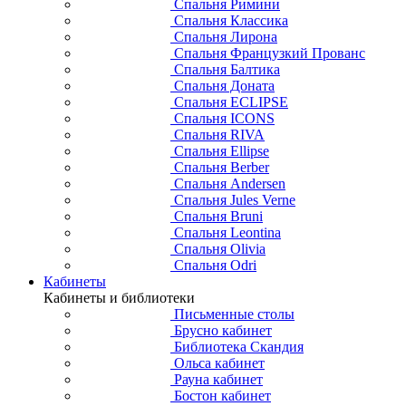
Спальня Римини
Спальня Классика
Спальня Лирона
Спальня Французкий Прованс
Спальня Балтика
Спальня Доната
Спальня ECLIPSE
Спальня ICONS
Спальня RIVA
Спальня Ellipse
Спальня Berber
Спальня Andersen
Спальня Jules Verne
Спальня Bruni
Спальня Leontina
Спальня Olivia
Спальня Odri
Кабинеты
Кабинеты и библиотеки
Письменные столы
Брусно кабинет
Библиотека Скандия
Ольса кабинет
Рауна кабинет
Бостон кабинет