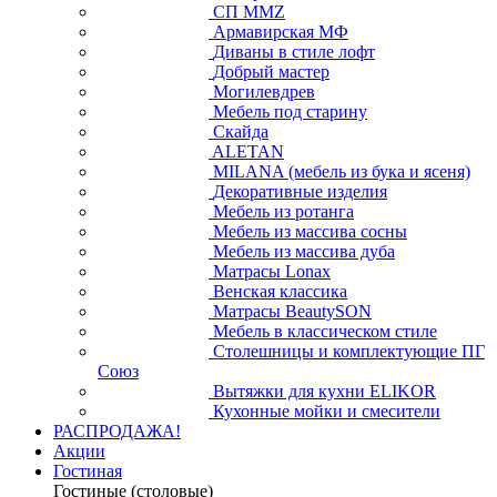
СП ММZ
Армавирская МФ
Диваны в стиле лофт
Добрый мастер
Могилевдрев
Мебель под старину
Скайда
ALETAN
MILANA (мебель из бука и ясеня)
Декоративные изделия
Мебель из ротанга
Мебель из массива сосны
Мебель из массива дуба
Матрасы Lonax
Венская классика
Матрасы BeautySON
Мебель в классическом стиле
Столешницы и комплектующие ПГ
Союз
Вытяжки для кухни ELIKOR
Кухонные мойки и смесители
РАСПРОДАЖА!
Акции
Гостиная
Гостиные (столовые)