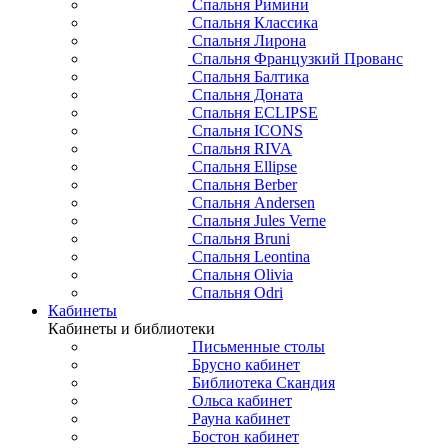
Спальня Римини
Спальня Классика
Спальня Лирона
Спальня Французкий Прованс
Спальня Балтика
Спальня Доната
Спальня ECLIPSE
Спальня ICONS
Спальня RIVA
Спальня Ellipse
Спальня Berber
Спальня Andersen
Спальня Jules Verne
Спальня Bruni
Спальня Leontina
Спальня Olivia
Спальня Odri
Кабинеты
Кабинеты и библиотеки
Письменные столы
Брусно кабинет
Библиотека Скандия
Ольса кабинет
Рауна кабинет
Бостон кабинет