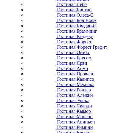
Гостиная Лебо
Гостиная Кантри
Гостиная Ольса-С
Гостиная Бон Вояж
Гостиная Квадро-С
Гостиная Брамминг
Гостиная Рандеву
Гостиная Форест
Гостиная Форест Графит
Гостиная Оникс
Гостиная Брусно
Гостиная Ярви
Гостиная Армо
Гостиная Прованс
Гостиная Калипсо
Гостиная Мексика
Гостиная Роллер
Гостиная Аледжи
Гостиная Эрика
Гостиная Сканди
Гостиная Кымор
Гостиная Мэнсон
Гостиная Авиньон
Гостиная Римини
Гостиная Верона