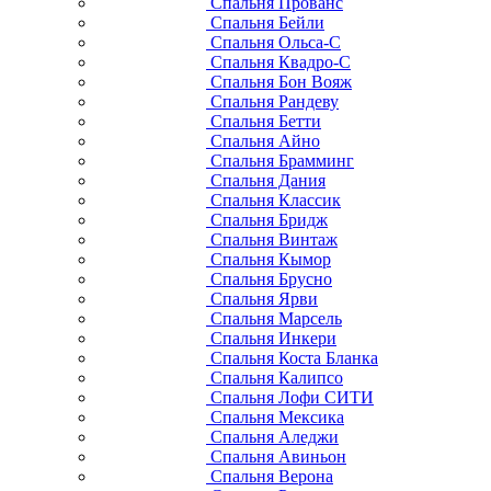
Спальня Прованс
Спальня Бейли
Спальня Ольса-С
Спальня Квадро-С
Спальня Бон Вояж
Спальня Рандеву
Спальня Бетти
Спальня Айно
Спальня Брамминг
Спальня Дания
Спальня Классик
Спальня Бридж
Спальня Винтаж
Спальня Кымор
Спальня Брусно
Спальня Ярви
Спальня Марсель
Спальня Инкери
Спальня Коста Бланка
Спальня Калипсо
Спальня Лофи СИТИ
Спальня Мексика
Спальня Аледжи
Спальня Авиньон
Спальня Верона