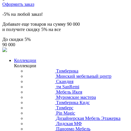
Оформить заказ
-5% на любой заказ!
Добавьте еще товаров на сумму
90 000
и получите скидку
5% на все
До скидки
5%
90 000
Коллекции
Коллекции
Тимберика
Минский мебельный центр
Скандия
тм SanRemi
Мебель Икея
Муромские мастера
Тимберика Кидс
Тимберс
Pin Magic
Дизайнерская Мебель Этажерка
Лидская МФ
Панормо Мебель