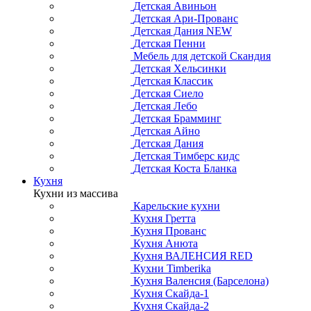
Детская Авиньон
Детская Ари-Прованс
Детская Дания NEW
Детская Пенни
Мебель для детской Скандия
Детская Хельсинки
Детская Классик
Детская Сиело
Детская Лебо
Детская Брамминг
Детская Айно
Детская Дания
Детская Тимберс кидс
Детская Коста Бланка
Кухня
Кухни из массива
Карельские кухни
Кухня Гретта
Кухня Прованс
Кухня Анюта
Кухня ВАЛЕНСИЯ RED
Кухни Timberika
Кухня Валенсия (Барселона)
Кухня Скайда-1
Кухня Скайда-2