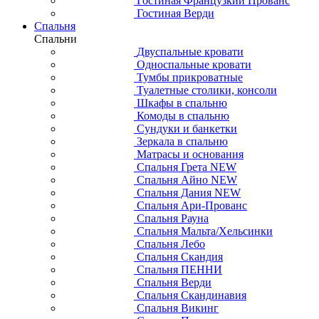
Гостиная Французкий Прованс
Гостиная Верди
Спальня
Спальни
Двуспальные кровати
Односпальные кровати
Тумбы прикроватные
Туалетные столики, консоли
Шкафы в спальню
Комоды в спальню
Сундуки и банкетки
Зеркала в спальню
Матрасы и основания
Спальня Грета NEW
Спальня Айно NEW
Спальня Дания NEW
Спальня Ари-Прованс
Спальня Рауна
Спальня Мальта/Хельсинки
Спальня Лебо
Спальня Скандия
Спальня ПЕННИ
Спальня Верди
Спальня Скандинавия
Спальня Викинг