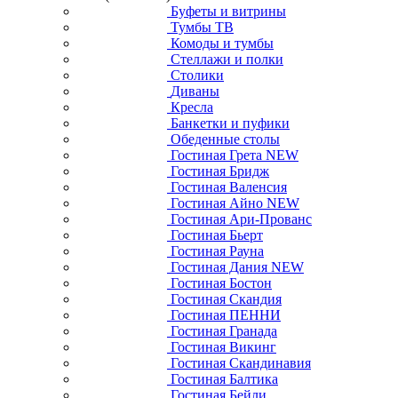
Буфеты и витрины
Тумбы ТВ
Комоды и тумбы
Стеллажи и полки
Столики
Диваны
Кресла
Банкетки и пуфики
Обеденные столы
Гостиная Грета NEW
Гостиная Бридж
Гостиная Валенсия
Гостиная Айно NEW
Гостиная Ари-Прованс
Гостиная Бьерт
Гостиная Рауна
Гостиная Дания NEW
Гостиная Бостон
Гостиная Скандия
Гостиная ПЕННИ
Гостиная Гранада
Гостиная Викинг
Гостиная Скандинавия
Гостиная Балтика
Гостиная Бейли