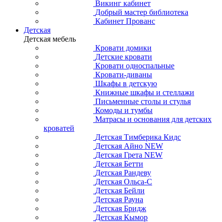
Викинг кабинет
Добрый мастер библиотека
Кабинет Прованс
Детская
Детская мебель
Кровати домики
Детские кровати
Кровати односпальные
Кровати-диваны
Шкафы в детскую
Книжные шкафы и стеллажи
Письменные столы и стулья
Комоды и тумбы
Матрасы и основания для детских
кроватей
Детская Тимберика Кидс
Детская Айно NEW
Детская Грета NEW
Детская Бетти
Детская Рандеву
Детская Ольса-С
Детская Бейли
Детская Рауна
Детская Бридж
Детская Кымор