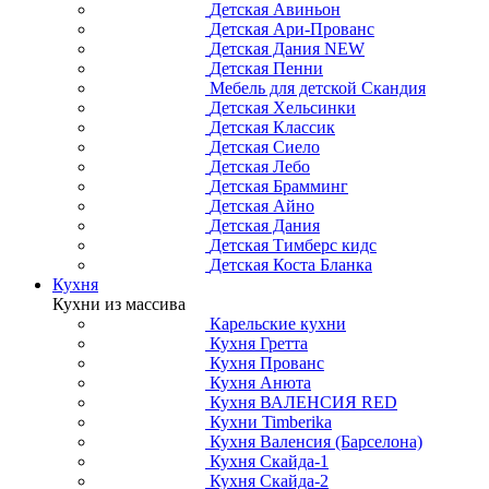
Детская Авиньон
Детская Ари-Прованс
Детская Дания NEW
Детская Пенни
Мебель для детской Скандия
Детская Хельсинки
Детская Классик
Детская Сиело
Детская Лебо
Детская Брамминг
Детская Айно
Детская Дания
Детская Тимберс кидс
Детская Коста Бланка
Кухня
Кухни из массива
Карельские кухни
Кухня Гретта
Кухня Прованс
Кухня Анюта
Кухня ВАЛЕНСИЯ RED
Кухни Timberika
Кухня Валенсия (Барселона)
Кухня Скайда-1
Кухня Скайда-2