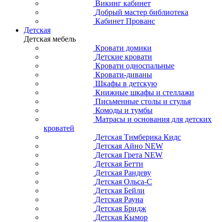
Викинг кабинет
Добрый мастер библиотека
Кабинет Прованс
Детская
Детская мебель
Кровати домики
Детские кровати
Кровати односпальные
Кровати-диваны
Шкафы в детскую
Книжные шкафы и стеллажи
Письменные столы и стулья
Комоды и тумбы
Матрасы и основания для детских
кроватей
Детская Тимберика Кидс
Детская Айно NEW
Детская Грета NEW
Детская Бетти
Детская Рандеву
Детская Ольса-С
Детская Бейли
Детская Рауна
Детская Бридж
Детская Кымор