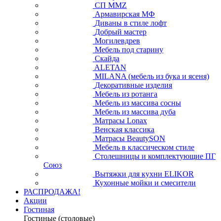
СП ММZ
Армавирская МФ
Диваны в стиле лофт
Добрый мастер
Могилевдрев
Мебель под старину
Скайда
ALETAN
MILANA (мебель из бука и ясеня)
Декоративные изделия
Мебель из ротанга
Мебель из массива сосны
Мебель из массива дуба
Матрасы Lonax
Венская классика
Матрасы BeautySON
Мебель в классическом стиле
Столешницы и комплектующие ПГ
Союз
Вытяжки для кухни ELIKOR
Кухонные мойки и смесители
РАСПРОДАЖА!
Акции
Гостиная
Гостиные (столовые)