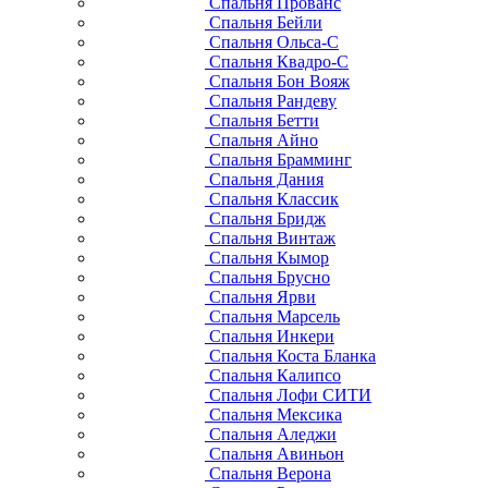
Спальня Прованс
Спальня Бейли
Спальня Ольса-С
Спальня Квадро-С
Спальня Бон Вояж
Спальня Рандеву
Спальня Бетти
Спальня Айно
Спальня Брамминг
Спальня Дания
Спальня Классик
Спальня Бридж
Спальня Винтаж
Спальня Кымор
Спальня Брусно
Спальня Ярви
Спальня Марсель
Спальня Инкери
Спальня Коста Бланка
Спальня Калипсо
Спальня Лофи СИТИ
Спальня Мексика
Спальня Аледжи
Спальня Авиньон
Спальня Верона