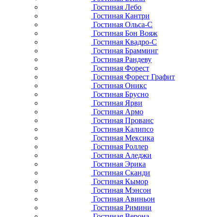
Гостиная Лебо
Гостиная Кантри
Гостиная Ольса-С
Гостиная Бон Вояж
Гостиная Квадро-С
Гостиная Брамминг
Гостиная Рандеву
Гостиная Форест
Гостиная Форест Графит
Гостиная Оникс
Гостиная Брусно
Гостиная Ярви
Гостиная Армо
Гостиная Прованс
Гостиная Калипсо
Гостиная Мексика
Гостиная Роллер
Гостиная Аледжи
Гостиная Эрика
Гостиная Сканди
Гостиная Кымор
Гостиная Мэнсон
Гостиная Авиньон
Гостиная Римини
Гостиная Верона