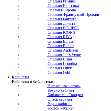
Спальня Римини
Спальня Классика
Спальня Лирона
Спальня Французкий Прованс
Спальня Балтика
Спальня Доната
Спальня ECLIPSE
Спальня ICONS
Спальня RIVA
Спальня Ellipse
Спальня Berber
Спальня Andersen
Спальня Jules Verne
Спальня Bruni
Спальня Leontina
Спальня Olivia
Спальня Odri
Кабинеты
Кабинеты и библиотеки
Письменные столы
Брусно кабинет
Библиотека Скандия
Ольса кабинет
Рауна кабинет
Бостон кабинет