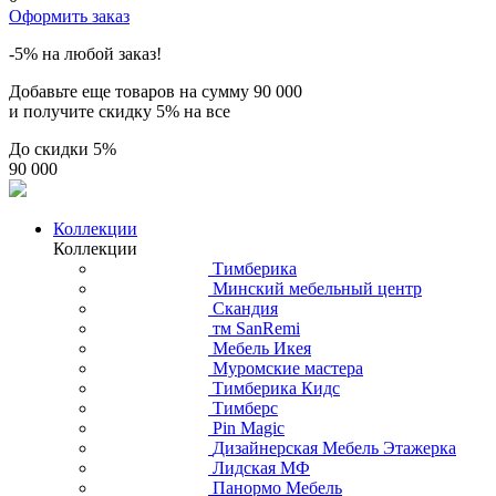
Оформить заказ
-5% на любой заказ!
Добавьте еще товаров на сумму
90 000
и получите скидку
5% на все
До скидки
5%
90 000
Коллекции
Коллекции
Тимберика
Минский мебельный центр
Скандия
тм SanRemi
Мебель Икея
Муромские мастера
Тимберика Кидс
Тимберс
Pin Magic
Дизайнерская Мебель Этажерка
Лидская МФ
Панормо Мебель