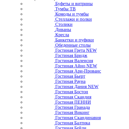
Буфеты и витрины
Тумбы ТВ
Комоды и тумбы
Стеллажи и полки
Столики
Диваны
Кресла
Банкетки и пуфики
Обеденные столы
Гостиная Грета NEW
Гостиная Бридж
Гостиная Валенсия
Гостиная Айно NEW
Гостиная Ари-Прованс
Гостиная Бьерт
Гостиная Рауна
Гостиная Дания NEW
Гостиная Бостон
Гостиная Скандия
Гостиная ПЕННИ
Гостиная Гранада
Гостиная Викинг
Гостиная Скандинавия
Гостиная Балтика
Гостиная Бейли