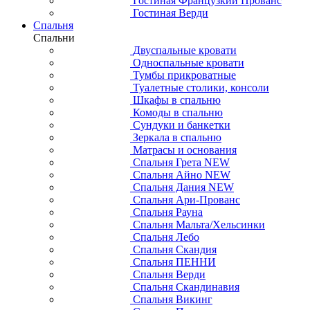
Гостиная Французкий Прованс
Гостиная Верди
Спальня
Спальни
Двуспальные кровати
Односпальные кровати
Тумбы прикроватные
Туалетные столики, консоли
Шкафы в спальню
Комоды в спальню
Сундуки и банкетки
Зеркала в спальню
Матрасы и основания
Спальня Грета NEW
Спальня Айно NEW
Спальня Дания NEW
Спальня Ари-Прованс
Спальня Рауна
Спальня Мальта/Хельсинки
Спальня Лебо
Спальня Скандия
Спальня ПЕННИ
Спальня Верди
Спальня Скандинавия
Спальня Викинг