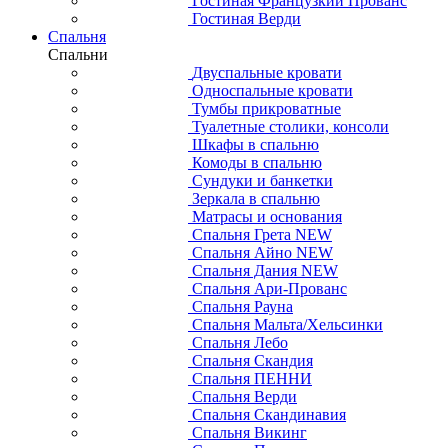
Гостиная Французкий Прованс
Гостиная Верди
Спальня
Спальни
Двуспальные кровати
Односпальные кровати
Тумбы прикроватные
Туалетные столики, консоли
Шкафы в спальню
Комоды в спальню
Сундуки и банкетки
Зеркала в спальню
Матрасы и основания
Спальня Грета NEW
Спальня Айно NEW
Спальня Дания NEW
Спальня Ари-Прованс
Спальня Рауна
Спальня Мальта/Хельсинки
Спальня Лебо
Спальня Скандия
Спальня ПЕННИ
Спальня Верди
Спальня Скандинавия
Спальня Викинг