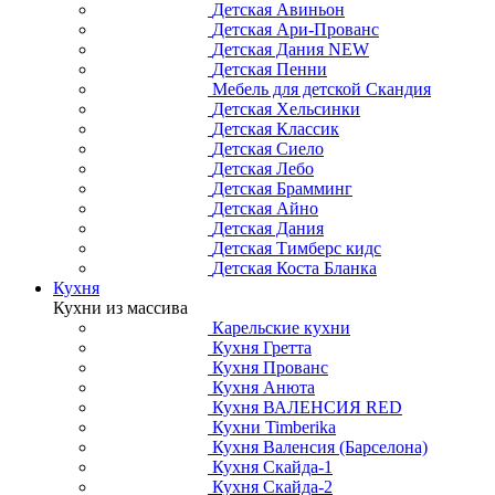
Детская Авиньон
Детская Ари-Прованс
Детская Дания NEW
Детская Пенни
Мебель для детской Скандия
Детская Хельсинки
Детская Классик
Детская Сиело
Детская Лебо
Детская Брамминг
Детская Айно
Детская Дания
Детская Тимберс кидс
Детская Коста Бланка
Кухня
Кухни из массива
Карельские кухни
Кухня Гретта
Кухня Прованс
Кухня Анюта
Кухня ВАЛЕНСИЯ RED
Кухни Timberika
Кухня Валенсия (Барселона)
Кухня Скайда-1
Кухня Скайда-2