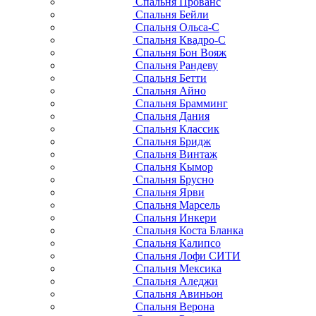
Спальня Прованс
Спальня Бейли
Спальня Ольса-С
Спальня Квадро-С
Спальня Бон Вояж
Спальня Рандеву
Спальня Бетти
Спальня Айно
Спальня Брамминг
Спальня Дания
Спальня Классик
Спальня Бридж
Спальня Винтаж
Спальня Кымор
Спальня Брусно
Спальня Ярви
Спальня Марсель
Спальня Инкери
Спальня Коста Бланка
Спальня Калипсо
Спальня Лофи СИТИ
Спальня Мексика
Спальня Аледжи
Спальня Авиньон
Спальня Верона