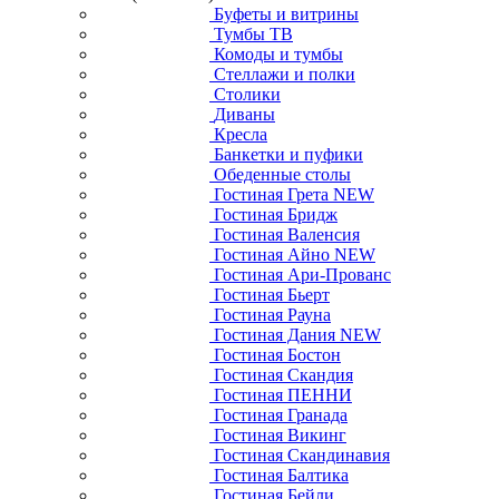
Буфеты и витрины
Тумбы ТВ
Комоды и тумбы
Стеллажи и полки
Столики
Диваны
Кресла
Банкетки и пуфики
Обеденные столы
Гостиная Грета NEW
Гостиная Бридж
Гостиная Валенсия
Гостиная Айно NEW
Гостиная Ари-Прованс
Гостиная Бьерт
Гостиная Рауна
Гостиная Дания NEW
Гостиная Бостон
Гостиная Скандия
Гостиная ПЕННИ
Гостиная Гранада
Гостиная Викинг
Гостиная Скандинавия
Гостиная Балтика
Гостиная Бейли