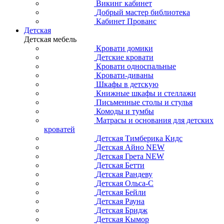
Викинг кабинет
Добрый мастер библиотека
Кабинет Прованс
Детская
Детская мебель
Кровати домики
Детские кровати
Кровати односпальные
Кровати-диваны
Шкафы в детскую
Книжные шкафы и стеллажи
Письменные столы и стулья
Комоды и тумбы
Матрасы и основания для детских
кроватей
Детская Тимберика Кидс
Детская Айно NEW
Детская Грета NEW
Детская Бетти
Детская Рандеву
Детская Ольса-С
Детская Бейли
Детская Рауна
Детская Бридж
Детская Кымор