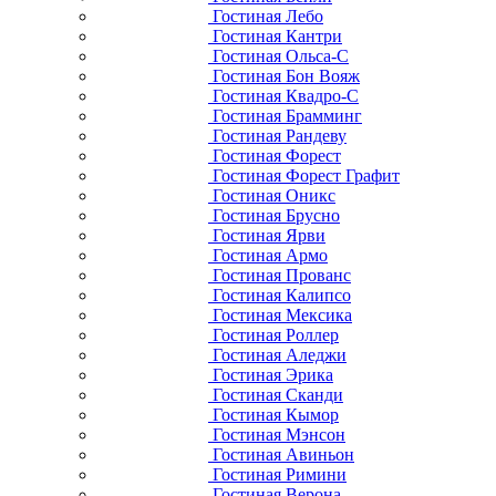
Гостиная Лебо
Гостиная Кантри
Гостиная Ольса-С
Гостиная Бон Вояж
Гостиная Квадро-С
Гостиная Брамминг
Гостиная Рандеву
Гостиная Форест
Гостиная Форест Графит
Гостиная Оникс
Гостиная Брусно
Гостиная Ярви
Гостиная Армо
Гостиная Прованс
Гостиная Калипсо
Гостиная Мексика
Гостиная Роллер
Гостиная Аледжи
Гостиная Эрика
Гостиная Сканди
Гостиная Кымор
Гостиная Мэнсон
Гостиная Авиньон
Гостиная Римини
Гостиная Верона