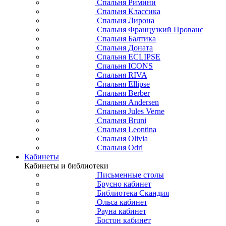
Спальня Римини
Спальня Классика
Спальня Лирона
Спальня Французкий Прованс
Спальня Балтика
Спальня Доната
Спальня ECLIPSE
Спальня ICONS
Спальня RIVA
Спальня Ellipse
Спальня Berber
Спальня Andersen
Спальня Jules Verne
Спальня Bruni
Спальня Leontina
Спальня Olivia
Спальня Odri
Кабинеты
Кабинеты и библиотеки
Письменные столы
Брусно кабинет
Библиотека Скандия
Ольса кабинет
Рауна кабинет
Бостон кабинет