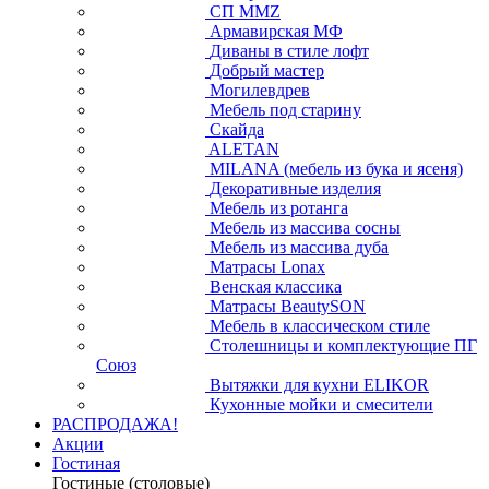
СП ММZ
Армавирская МФ
Диваны в стиле лофт
Добрый мастер
Могилевдрев
Мебель под старину
Скайда
ALETAN
MILANA (мебель из бука и ясеня)
Декоративные изделия
Мебель из ротанга
Мебель из массива сосны
Мебель из массива дуба
Матрасы Lonax
Венская классика
Матрасы BeautySON
Мебель в классическом стиле
Столешницы и комплектующие ПГ
Союз
Вытяжки для кухни ELIKOR
Кухонные мойки и смесители
РАСПРОДАЖА!
Акции
Гостиная
Гостиные (столовые)