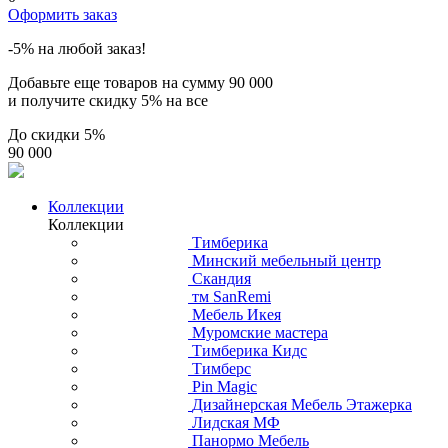
Оформить заказ
-5% на любой заказ!
Добавьте еще товаров на сумму
90 000
и получите скидку
5% на все
До скидки
5%
90 000
Коллекции
Коллекции
Тимберика
Минский мебельный центр
Скандия
тм SanRemi
Мебель Икея
Муромские мастера
Тимберика Кидс
Тимберс
Pin Magic
Дизайнерская Мебель Этажерка
Лидская МФ
Панормо Мебель