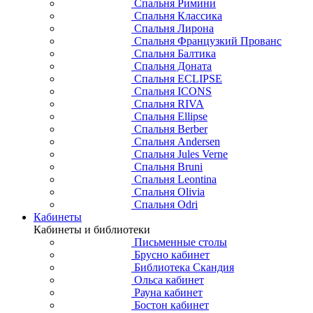
Спальня Римини
Спальня Классика
Спальня Лирона
Спальня Французкий Прованс
Спальня Балтика
Спальня Доната
Спальня ECLIPSE
Спальня ICONS
Спальня RIVA
Спальня Ellipse
Спальня Berber
Спальня Andersen
Спальня Jules Verne
Спальня Bruni
Спальня Leontina
Спальня Olivia
Спальня Odri
Кабинеты
Кабинеты и библиотеки
Письменные столы
Брусно кабинет
Библиотека Скандия
Ольса кабинет
Рауна кабинет
Бостон кабинет