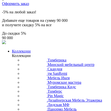
Оформить заказ
-5% на любой заказ!
Добавьте еще товаров на сумму
90 000
и получите скидку
5% на все
До скидки
5%
90 000
Коллекции
Коллекции
Тимберика
Минский мебельный центр
Скандия
тм SanRemi
Мебель Икея
Муромские мастера
Тимберика Кидс
Тимберс
Pin Magic
Дизайнерская Мебель Этажерка
Лидская МФ
Панормо Мебель