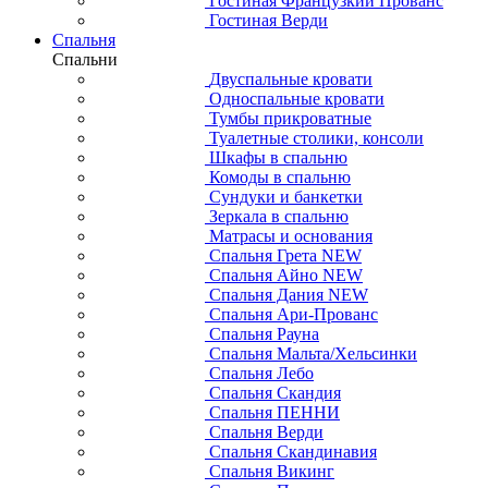
Гостиная Французкий Прованс
Гостиная Верди
Спальня
Спальни
Двуспальные кровати
Односпальные кровати
Тумбы прикроватные
Туалетные столики, консоли
Шкафы в спальню
Комоды в спальню
Сундуки и банкетки
Зеркала в спальню
Матрасы и основания
Спальня Грета NEW
Спальня Айно NEW
Спальня Дания NEW
Спальня Ари-Прованс
Спальня Рауна
Спальня Мальта/Хельсинки
Спальня Лебо
Спальня Скандия
Спальня ПЕННИ
Спальня Верди
Спальня Скандинавия
Спальня Викинг