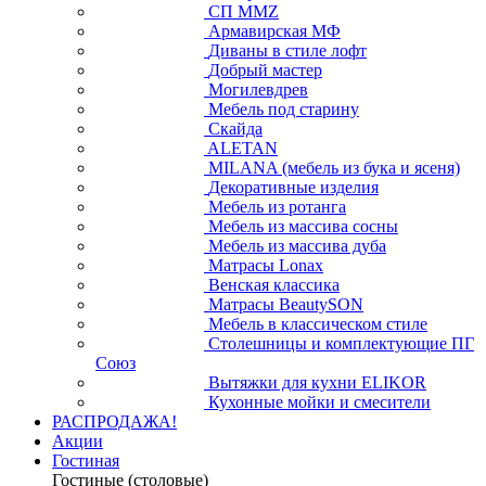
СП ММZ
Армавирская МФ
Диваны в стиле лофт
Добрый мастер
Могилевдрев
Мебель под старину
Скайда
ALETAN
MILANA (мебель из бука и ясеня)
Декоративные изделия
Мебель из ротанга
Мебель из массива сосны
Мебель из массива дуба
Матрасы Lonax
Венская классика
Матрасы BeautySON
Мебель в классическом стиле
Столешницы и комплектующие ПГ
Союз
Вытяжки для кухни ELIKOR
Кухонные мойки и смесители
РАСПРОДАЖА!
Акции
Гостиная
Гостиные (столовые)