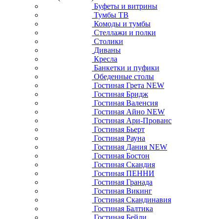
Буфеты и витрины
Тумбы ТВ
Комоды и тумбы
Стеллажи и полки
Столики
Диваны
Кресла
Банкетки и пуфики
Обеденные столы
Гостиная Грета NEW
Гостиная Бридж
Гостиная Валенсия
Гостиная Айно NEW
Гостиная Ари-Прованс
Гостиная Бьерт
Гостиная Рауна
Гостиная Дания NEW
Гостиная Бостон
Гостиная Скандия
Гостиная ПЕННИ
Гостиная Гранада
Гостиная Викинг
Гостиная Скандинавия
Гостиная Балтика
Гостиная Бейли