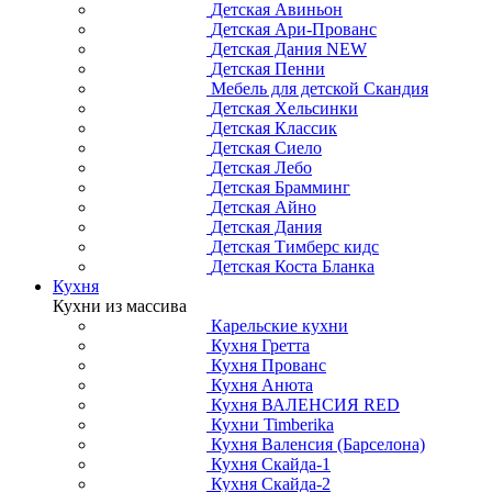
Детская Авиньон
Детская Ари-Прованс
Детская Дания NEW
Детская Пенни
Мебель для детской Скандия
Детская Хельсинки
Детская Классик
Детская Сиело
Детская Лебо
Детская Брамминг
Детская Айно
Детская Дания
Детская Тимберс кидс
Детская Коста Бланка
Кухня
Кухни из массива
Карельские кухни
Кухня Гретта
Кухня Прованс
Кухня Анюта
Кухня ВАЛЕНСИЯ RED
Кухни Timberika
Кухня Валенсия (Барселона)
Кухня Скайда-1
Кухня Скайда-2