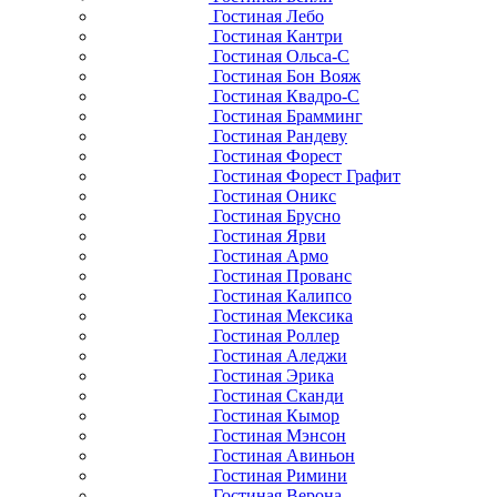
Гостиная Лебо
Гостиная Кантри
Гостиная Ольса-С
Гостиная Бон Вояж
Гостиная Квадро-С
Гостиная Брамминг
Гостиная Рандеву
Гостиная Форест
Гостиная Форест Графит
Гостиная Оникс
Гостиная Брусно
Гостиная Ярви
Гостиная Армо
Гостиная Прованс
Гостиная Калипсо
Гостиная Мексика
Гостиная Роллер
Гостиная Аледжи
Гостиная Эрика
Гостиная Сканди
Гостиная Кымор
Гостиная Мэнсон
Гостиная Авиньон
Гостиная Римини
Гостиная Верона