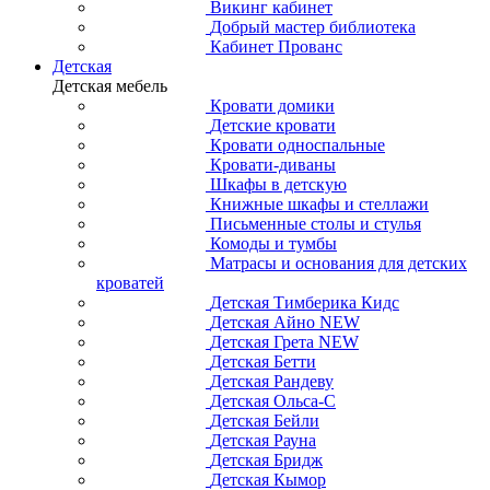
Викинг кабинет
Добрый мастер библиотека
Кабинет Прованс
Детская
Детская мебель
Кровати домики
Детские кровати
Кровати односпальные
Кровати-диваны
Шкафы в детскую
Книжные шкафы и стеллажи
Письменные столы и стулья
Комоды и тумбы
Матрасы и основания для детских
кроватей
Детская Тимберика Кидс
Детская Айно NEW
Детская Грета NEW
Детская Бетти
Детская Рандеву
Детская Ольса-С
Детская Бейли
Детская Рауна
Детская Бридж
Детская Кымор