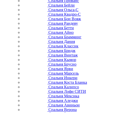
Спальня Прованс
Спальня Бейли
Спальня Ольса-С
Спальня Квадро-С
Спальня Бон Вояж
Спальня Рандеву
Спальня Бетти
Спальня Айно
Спальня Брамминг
Спальня Дания
Спальня Классик
Спальня Бридж
Спальня Винтаж
Спальня Кымор
Спальня Брусно
Спальня Ярви
Спальня Марсель
Спальня Инкери
Спальня Коста Бланка
Спальня Калипсо
Спальня Лофи СИТИ
Спальня Мексика
Спальня Аледжи
Спальня Авиньон
Спальня Верона