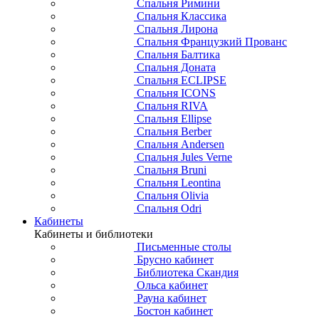
Спальня Римини
Спальня Классика
Спальня Лирона
Спальня Французкий Прованс
Спальня Балтика
Спальня Доната
Спальня ECLIPSE
Спальня ICONS
Спальня RIVA
Спальня Ellipse
Спальня Berber
Спальня Andersen
Спальня Jules Verne
Спальня Bruni
Спальня Leontina
Спальня Olivia
Спальня Odri
Кабинеты
Кабинеты и библиотеки
Письменные столы
Брусно кабинет
Библиотека Скандия
Ольса кабинет
Рауна кабинет
Бостон кабинет