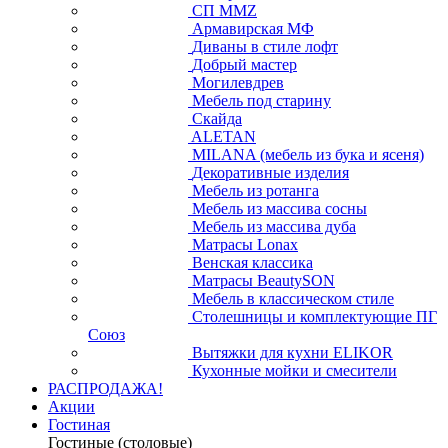
СП ММZ
Армавирская МФ
Диваны в стиле лофт
Добрый мастер
Могилевдрев
Мебель под старину
Скайда
ALETAN
MILANA (мебель из бука и ясеня)
Декоративные изделия
Мебель из ротанга
Мебель из массива сосны
Мебель из массива дуба
Матрасы Lonax
Венская классика
Матрасы BeautySON
Мебель в классическом стиле
Столешницы и комплектующие ПГ
Союз
Вытяжки для кухни ELIKOR
Кухонные мойки и смесители
РАСПРОДАЖА!
Акции
Гостиная
Гостиные (столовые)