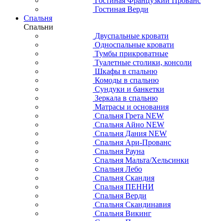
Гостиная Французкий Прованс
Гостиная Верди
Спальня
Спальни
Двуспальные кровати
Односпальные кровати
Тумбы прикроватные
Туалетные столики, консоли
Шкафы в спальню
Комоды в спальню
Сундуки и банкетки
Зеркала в спальню
Матрасы и основания
Спальня Грета NEW
Спальня Айно NEW
Спальня Дания NEW
Спальня Ари-Прованс
Спальня Рауна
Спальня Мальта/Хельсинки
Спальня Лебо
Спальня Скандия
Спальня ПЕННИ
Спальня Верди
Спальня Скандинавия
Спальня Викинг