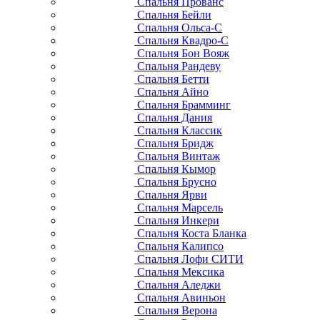
Спальня Прованс
Спальня Бейли
Спальня Ольса-С
Спальня Квадро-С
Спальня Бон Вояж
Спальня Рандеву
Спальня Бетти
Спальня Айно
Спальня Брамминг
Спальня Дания
Спальня Классик
Спальня Бридж
Спальня Винтаж
Спальня Кымор
Спальня Брусно
Спальня Ярви
Спальня Марсель
Спальня Инкери
Спальня Коста Бланка
Спальня Калипсо
Спальня Лофи СИТИ
Спальня Мексика
Спальня Аледжи
Спальня Авиньон
Спальня Верона