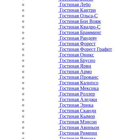
Гостиная Лебо
Гостиная Кантри
Гостиная Ольса-С
Гостиная Бон Вояж
Гостиная Квадро-С
Гостиная Брамминг
Гостиная Рандеву
Гостиная Форест
Гостиная Форест Графит
Гостиная Оникс
Гостиная Брусно
Гостиная Ярви
Гостиная Армо
Гостиная Прованс
Гостиная Калипсо
Гостиная Мексика
Гостиная Роллер
Гостиная Аледжи
Гостиная Эрика
Гостиная Сканди
Гостиная Кымор
Гостиная Мэнсон
Гостиная Авиньон
Гостиная Римини
Гостиная Верона