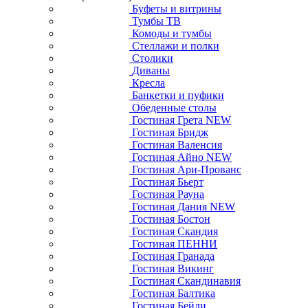
Буфеты и витрины
Тумбы ТВ
Комоды и тумбы
Стеллажи и полки
Столики
Диваны
Кресла
Банкетки и пуфики
Обеденные столы
Гостиная Грета NEW
Гостиная Бридж
Гостиная Валенсия
Гостиная Айно NEW
Гостиная Ари-Прованс
Гостиная Бьерт
Гостиная Рауна
Гостиная Дания NEW
Гостиная Бостон
Гостиная Скандия
Гостиная ПЕННИ
Гостиная Гранада
Гостиная Викинг
Гостиная Скандинавия
Гостиная Балтика
Гостиная Бейли