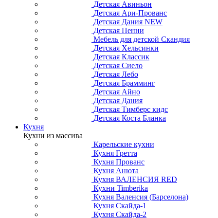
Детская Авиньон
Детская Ари-Прованс
Детская Дания NEW
Детская Пенни
Мебель для детской Скандия
Детская Хельсинки
Детская Классик
Детская Сиело
Детская Лебо
Детская Брамминг
Детская Айно
Детская Дания
Детская Тимберс кидс
Детская Коста Бланка
Кухня
Кухни из массива
Карельские кухни
Кухня Гретта
Кухня Прованс
Кухня Анюта
Кухня ВАЛЕНСИЯ RED
Кухни Timberika
Кухня Валенсия (Барселона)
Кухня Скайда-1
Кухня Скайда-2