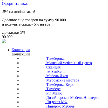
Оформить заказ
-5% на любой заказ!
Добавьте еще товаров на сумму
90 000
и получите скидку
5% на все
До скидки
5%
90 000
Коллекции
Коллекции
Тимберика
Минский мебельный центр
Скандия
тм SanRemi
Мебель Икея
Муромские мастера
Тимберика Кидс
Тимберс
Pin Magic
Дизайнерская Мебель Этажерка
Лидская МФ
Панормо Мебель