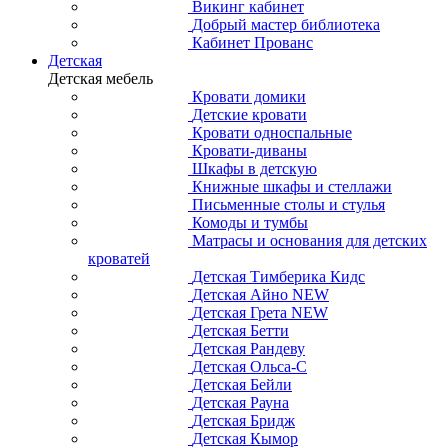
Викинг кабинет
Добрый мастер библиотека
Кабинет Прованс
Детская
Детская мебель
Кровати домики
Детские кровати
Кровати односпальные
Кровати-диваны
Шкафы в детскую
Книжные шкафы и стеллажи
Письменные столы и стулья
Комоды и тумбы
Матрасы и основания для детских
кроватей
Детская Тимберика Кидс
Детская Айно NEW
Детская Грета NEW
Детская Бетти
Детская Рандеву
Детская Ольса-С
Детская Бейли
Детская Рауна
Детская Бридж
Детская Кымор