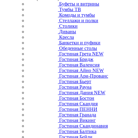
Буфеты и витрины
Тумбы ТВ
Комоды и тумбы
Стеллажи и полки
Столики
Диваны
Кресла
Банкетки и пуфики
Обеденные столы
Гостиная Грета NEW
Гостиная Бридж
Гостиная Валенсия
Гостиная Айно NEW
Гостиная Ари-Прованс
Гостиная Бьерт
Гостиная Рауна
Гостиная Дания NEW
Гостиная Бостон
Гостиная Скандия
Гостиная ПЕННИ
Гостиная Гранада
Гостиная Викинг
Гостиная Скандинавия
Гостиная Балтика
Гостиная Бейли