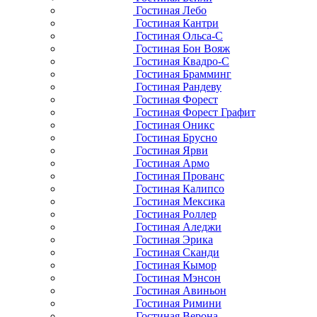
Гостиная Лебо
Гостиная Кантри
Гостиная Ольса-С
Гостиная Бон Вояж
Гостиная Квадро-С
Гостиная Брамминг
Гостиная Рандеву
Гостиная Форест
Гостиная Форест Графит
Гостиная Оникс
Гостиная Брусно
Гостиная Ярви
Гостиная Армо
Гостиная Прованс
Гостиная Калипсо
Гостиная Мексика
Гостиная Роллер
Гостиная Аледжи
Гостиная Эрика
Гостиная Сканди
Гостиная Кымор
Гостиная Мэнсон
Гостиная Авиньон
Гостиная Римини
Гостиная Верона