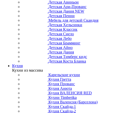
Детская Авиньон
Детская Ари-Прованс
Детская Дания NEW
Детская Пенни
Мебель для детской Скандия
Детская Хельсинки
Детская Классик
Детская Сиело
Детская Лебо
Детская Брамминг
Детская Айно
Детская Дания
Детская Тимберс кидс
Детская Коста Бланка
Кухня
Кухни из массива
Карельские кухни
Кухня Гретта
Кухня Прованс
Кухня Анюта
Кухня ВАЛЕНСИЯ RED
Кухни Timberika
Кухня Валенсия (Барселона)
Кухня Скайда-1
Кухня Скайда-2