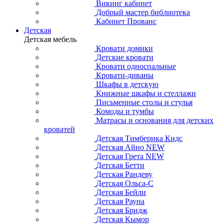
Викинг кабинет
Добрый мастер библиотека
Кабинет Прованс
Детская
Детская мебель
Кровати домики
Детские кровати
Кровати односпальные
Кровати-диваны
Шкафы в детскую
Книжные шкафы и стеллажи
Письменные столы и стулья
Комоды и тумбы
Матрасы и основания для детских
кроватей
Детская Тимберика Кидс
Детская Айно NEW
Детская Грета NEW
Детская Бетти
Детская Рандеву
Детская Ольса-С
Детская Бейли
Детская Рауна
Детская Бридж
Детская Кымор