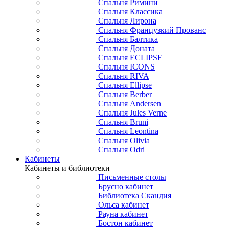
Спальня Римини
Спальня Классика
Спальня Лирона
Спальня Французкий Прованс
Спальня Балтика
Спальня Доната
Спальня ECLIPSE
Спальня ICONS
Спальня RIVA
Спальня Ellipse
Спальня Berber
Спальня Andersen
Спальня Jules Verne
Спальня Bruni
Спальня Leontina
Спальня Olivia
Спальня Odri
Кабинеты
Кабинеты и библиотеки
Письменные столы
Брусно кабинет
Библиотека Скандия
Ольса кабинет
Рауна кабинет
Бостон кабинет