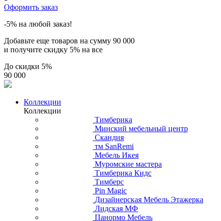
Оформить заказ
-5% на любой заказ!
Добавьте еще товаров на сумму
90 000
и получите скидку
5% на все
До скидки
5%
90 000
Коллекции
Коллекции
Тимберика
Минский мебельный центр
Скандия
тм SanRemi
Мебель Икея
Муромские мастера
Тимберика Кидс
Тимберс
Pin Magic
Дизайнерская Мебель Этажерка
Лидская МФ
Панормо Мебель