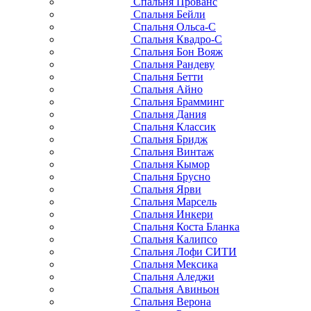
Спальня Прованс
Спальня Бейли
Спальня Ольса-С
Спальня Квадро-С
Спальня Бон Вояж
Спальня Рандеву
Спальня Бетти
Спальня Айно
Спальня Брамминг
Спальня Дания
Спальня Классик
Спальня Бридж
Спальня Винтаж
Спальня Кымор
Спальня Брусно
Спальня Ярви
Спальня Марсель
Спальня Инкери
Спальня Коста Бланка
Спальня Калипсо
Спальня Лофи СИТИ
Спальня Мексика
Спальня Аледжи
Спальня Авиньон
Спальня Верона