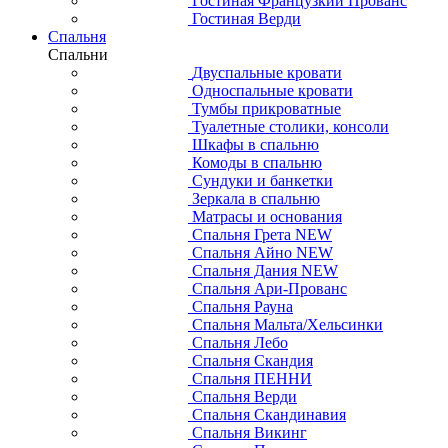
Гостиная Французкий Прованс
Гостиная Верди
Спальня
Спальни
Двуспальные кровати
Односпальные кровати
Тумбы прикроватные
Туалетные столики, консоли
Шкафы в спальню
Комоды в спальню
Сундуки и банкетки
Зеркала в спальню
Матрасы и основания
Спальня Грета NEW
Спальня Айно NEW
Спальня Дания NEW
Спальня Ари-Прованс
Спальня Рауна
Спальня Мальта/Хельсинки
Спальня Лебо
Спальня Скандия
Спальня ПЕННИ
Спальня Верди
Спальня Скандинавия
Спальня Викинг