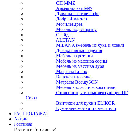
СП ММZ
Армавирская МФ
Диваны в стиле лофт
Добрый мастер
Могилевдрев
Мебель под старину
Скайда
ALETAN
MILANA (мебель из бука и ясеня)
Декоративные изделия
Мебель из ротанга
Мебель из массива сосны
Мебель из массива дуба
Матрасы Lonax
Венская классика
Матрасы BeautySON
Мебель в классическом стиле
Столешницы и комплектующие ПГ
Союз
Вытяжки для кухни ELIKOR
Кухонные мойки и смесители
РАСПРОДАЖА!
Акции
Гостиная
Гостиные (столовые)