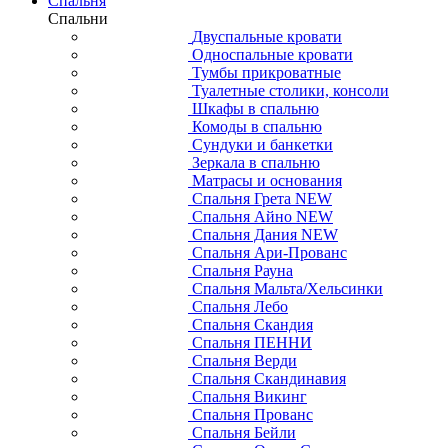
Спальня
Спальни
Двуспальные кровати
Односпальные кровати
Тумбы прикроватные
Туалетные столики, консоли
Шкафы в спальню
Комоды в спальню
Сундуки и банкетки
Зеркала в спальню
Матрасы и основания
Спальня Грета NEW
Спальня Айно NEW
Спальня Дания NEW
Спальня Ари-Прованс
Спальня Рауна
Спальня Мальта/Хельсинки
Спальня Лебо
Спальня Скандия
Спальня ПЕННИ
Спальня Верди
Спальня Скандинавия
Спальня Викинг
Спальня Прованс
Спальня Бейли