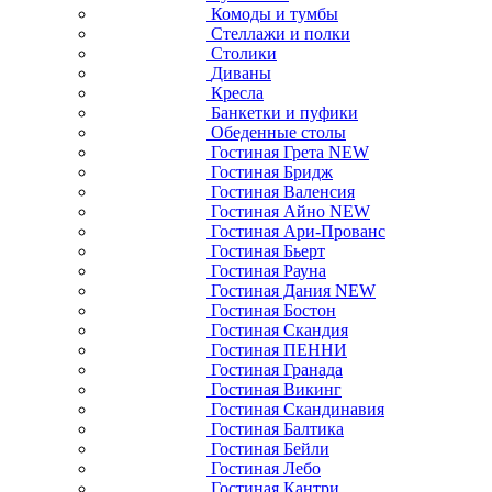
Комоды и тумбы
Стеллажи и полки
Столики
Диваны
Кресла
Банкетки и пуфики
Обеденные столы
Гостиная Грета NEW
Гостиная Бридж
Гостиная Валенсия
Гостиная Айно NEW
Гостиная Ари-Прованс
Гостиная Бьерт
Гостиная Рауна
Гостиная Дания NEW
Гостиная Бостон
Гостиная Скандия
Гостиная ПЕННИ
Гостиная Гранада
Гостиная Викинг
Гостиная Скандинавия
Гостиная Балтика
Гостиная Бейли
Гостиная Лебо
Гостиная Кантри