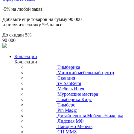
-5% на любой заказ!
Добавьте еще товаров на сумму
90 000
и получите скидку
5% на все
До скидки
5%
90 000
Коллекции
Коллекции
Тимберика
Минский мебельный центр
Скандия
тм SanRemi
Мебель Икея
Муромские мастера
Тимберика Кидс
Тимберс
Pin Magic
Дизайнерская Мебель Этажерка
Лидская МФ
Панормо Мебель
СП ММZ