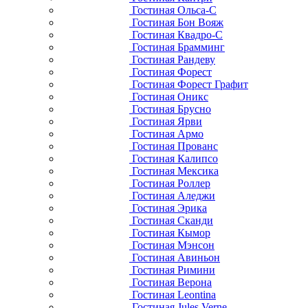
Гостиная Ольса-С
Гостиная Бон Вояж
Гостиная Квадро-С
Гостиная Брамминг
Гостиная Рандеву
Гостиная Форест
Гостиная Форест Графит
Гостиная Оникс
Гостиная Брусно
Гостиная Ярви
Гостиная Армо
Гостиная Прованс
Гостиная Калипсо
Гостиная Мексика
Гостиная Роллер
Гостиная Аледжи
Гостиная Эрика
Гостиная Сканди
Гостиная Кымор
Гостиная Мэнсон
Гостиная Авиньон
Гостиная Римини
Гостиная Верона
Гостиная Leontina
Гостиная Jules Verne