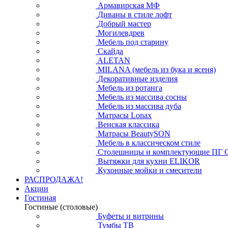
Армавирская МФ
Диваны в стиле лофт
Добрый мастер
Могилевдрев
Мебель под старину
Скайда
ALETAN
MILANA (мебель из бука и ясеня)
Декоративные изделия
Мебель из ротанга
Мебель из массива сосны
Мебель из массива дуба
Матрасы Lonax
Венская классика
Матрасы BeautySON
Мебель в классическом стиле
Столешницы и комплектующие ПГ 
Вытяжки для кухни ELIKOR
Кухонные мойки и смесители
РАСПРОДАЖА!
Акции
Гостиная
Гостиные (столовые)
Буфеты и витрины
Тумбы ТВ