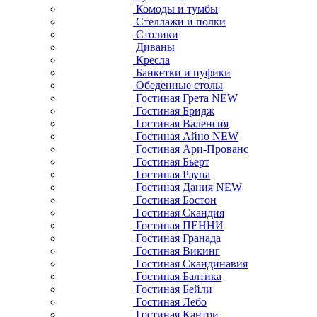
Комоды и тумбы
Стеллажи и полки
Столики
Диваны
Кресла
Банкетки и пуфики
Обеденные столы
Гостиная Грета NEW
Гостиная Бридж
Гостиная Валенсия
Гостиная Айно NEW
Гостиная Ари-Прованс
Гостиная Бьерт
Гостиная Рауна
Гостиная Дания NEW
Гостиная Бостон
Гостиная Скандия
Гостиная ПЕННИ
Гостиная Гранада
Гостиная Викинг
Гостиная Скандинавия
Гостиная Балтика
Гостиная Бейли
Гостиная Лебо
Гостиная Кантри