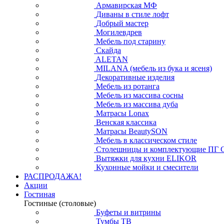
Армавирская МФ
Диваны в стиле лофт
Добрый мастер
Могилевдрев
Мебель под старину
Скайда
ALETAN
MILANA (мебель из бука и ясеня)
Декоративные изделия
Мебель из ротанга
Мебель из массива сосны
Мебель из массива дуба
Матрасы Lonax
Венская классика
Матрасы BeautySON
Мебель в классическом стиле
Столешницы и комплектующие ПГ 
Вытяжки для кухни ELIKOR
Кухонные мойки и смесители
РАСПРОДАЖА!
Акции
Гостиная
Гостиные (столовые)
Буфеты и витрины
Тумбы ТВ