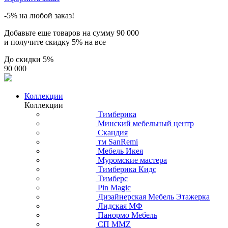
-5% на любой заказ!
Добавьте еще товаров на сумму
90 000
и получите скидку
5% на все
До скидки
5%
90 000
Коллекции
Коллекции
Тимберика
Минский мебельный центр
Скандия
тм SanRemi
Мебель Икея
Муромские мастера
Тимберика Кидс
Тимберс
Pin Magic
Дизайнерская Мебель Этажерка
Лидская МФ
Панормо Мебель
СП ММZ