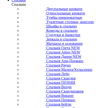
Спальня
Спальни
Двуспальные кровати
Односпальные кровати
Тумбы прикроватные
Туалетные столики, консоли
Шкафы в спальню
Комоды в спальню
Сундуки и банкетки
Зеркала в спальню
Матрасы и основания
Спальня Грета NEW
Спальня Айно NEW
Спальня Дания NEW
Спальня Ари-Прованс
Спальня Рауна
Спальня Мальта/Хельсинки
Спальня Лебо
Спальня Скандия
Спальня ПЕННИ
Спальня Верди
Спальня Скандинавия
Спальня Викинг
Спальня Прованс
Спальня Бейли