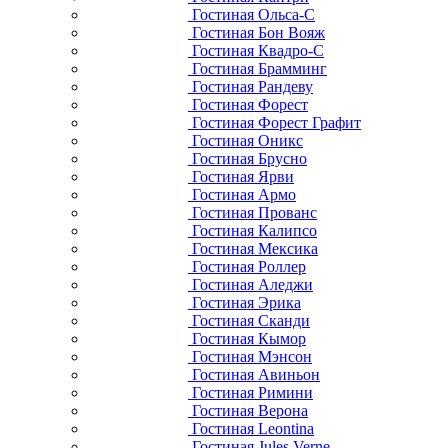
Гостиная Ольса-С
Гостиная Бон Вояж
Гостиная Квадро-С
Гостиная Брамминг
Гостиная Рандеву
Гостиная Форест
Гостиная Форест Графит
Гостиная Оникс
Гостиная Брусно
Гостиная Ярви
Гостиная Армо
Гостиная Прованс
Гостиная Калипсо
Гостиная Мексика
Гостиная Роллер
Гостиная Аледжи
Гостиная Эрика
Гостиная Сканди
Гостиная Кымор
Гостиная Мэнсон
Гостиная Авиньон
Гостиная Римини
Гостиная Верона
Гостиная Leontina
Гостиная Jules Verne