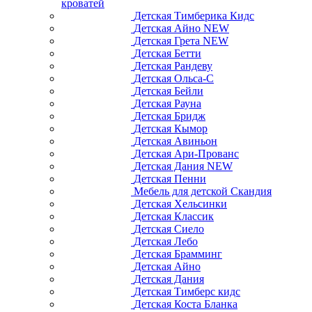
кроватей
Детская Тимберика Кидс
Детская Айно NEW
Детская Грета NEW
Детская Бетти
Детская Рандеву
Детская Ольса-С
Детская Бейли
Детская Рауна
Детская Бридж
Детская Кымор
Детская Авиньон
Детская Ари-Прованс
Детская Дания NEW
Детская Пенни
Мебель для детской Скандия
Детская Хельсинки
Детская Классик
Детская Сиело
Детская Лебо
Детская Брамминг
Детская Айно
Детская Дания
Детская Тимберс кидс
Детская Коста Бланка