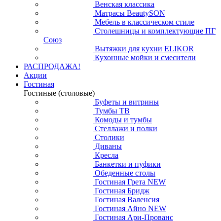
Венская классика
Матрасы BeautySON
Мебель в классическом стиле
Столешницы и комплектующие ПГ
Союз
Вытяжки для кухни ELIKOR
Кухонные мойки и смесители
РАСПРОДАЖА!
Акции
Гостиная
Гостиные (столовые)
Буфеты и витрины
Тумбы ТВ
Комоды и тумбы
Стеллажи и полки
Столики
Диваны
Кресла
Банкетки и пуфики
Обеденные столы
Гостиная Грета NEW
Гостиная Бридж
Гостиная Валенсия
Гостиная Айно NEW
Гостиная Ари-Прованс