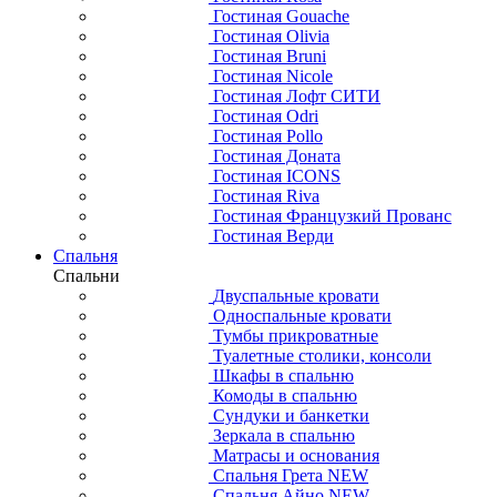
Гостиная Gouache
Гостиная Olivia
Гостиная Bruni
Гостиная Nicole
Гостиная Лофт СИТИ
Гостиная Odri
Гостиная Pollo
Гостиная Доната
Гостиная ICONS
Гостиная Riva
Гостиная Французкий Прованс
Гостиная Верди
Спальня
Спальни
Двуспальные кровати
Односпальные кровати
Тумбы прикроватные
Туалетные столики, консоли
Шкафы в спальню
Комоды в спальню
Сундуки и банкетки
Зеркала в спальню
Матрасы и основания
Спальня Грета NEW
Спальня Айно NEW