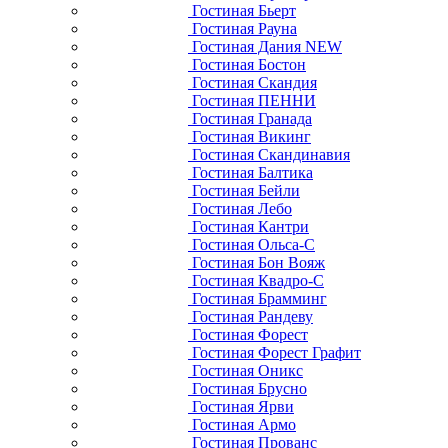
Гостиная Бьерт
Гостиная Рауна
Гостиная Дания NEW
Гостиная Бостон
Гостиная Скандия
Гостиная ПЕННИ
Гостиная Гранада
Гостиная Викинг
Гостиная Скандинавия
Гостиная Балтика
Гостиная Бейли
Гостиная Лебо
Гостиная Кантри
Гостиная Ольса-С
Гостиная Бон Вояж
Гостиная Квадро-С
Гостиная Брамминг
Гостиная Рандеву
Гостиная Форест
Гостиная Форест Графит
Гостиная Оникс
Гостиная Брусно
Гостиная Ярви
Гостиная Армо
Гостиная Прованс