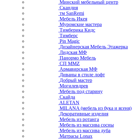
Минский мебельный центр
Скандия
тм SanRemi
Мебель Икея
Муромские мастера
Тимберика Кидс
Тимберс
Pin Magic
Дизайнерская Мебель Этажерка
Лидская МФ
Панормо Мебель
СП ММZ
Армавирская МФ
Диваны в стиле лофт
Добрый мастер
Могилевдрев
Мебель под старину
Скайда
ALETAN
MILANA (мебель из бука и ясеня)
Декоративные изделия
Мебель из ротанга
Мебель из массива сосны
Мебель из массива дуба
Матрасы Lonax