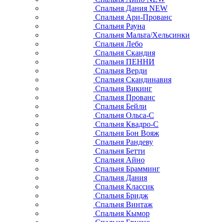
Спальня Дания NEW
Спальня Ари-Прованс
Спальня Рауна
Спальня Мальта/Хельсинки
Спальня Лебо
Спальня Скандия
Спальня ПЕННИ
Спальня Верди
Спальня Скандинавия
Спальня Викинг
Спальня Прованс
Спальня Бейли
Спальня Ольса-С
Спальня Квадро-С
Спальня Бон Вояж
Спальня Рандеву
Спальня Бетти
Спальня Айно
Спальня Брамминг
Спальня Дания
Спальня Классик
Спальня Бридж
Спальня Винтаж
Спальня Кымор