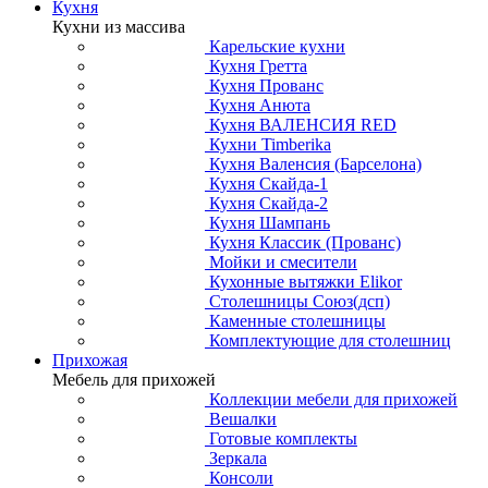
Кухня
Кухни из массива
Карельские кухни
Кухня Гретта
Кухня Прованс
Кухня Анюта
Кухня ВАЛЕНСИЯ RED
Кухни Timberika
Кухня Валенсия (Барселона)
Кухня Скайда-1
Кухня Скайда-2
Кухня Шампань
Кухня Классик (Прованс)
Мойки и смесители
Кухонные вытяжки Elikor
Столешницы Союз(дсп)
Каменные столешницы
Комплектующие для столешниц
Прихожая
Мебель для прихожей
Коллекции мебели для прихожей
Вешалки
Готовые комплекты
Зеркала
Консоли