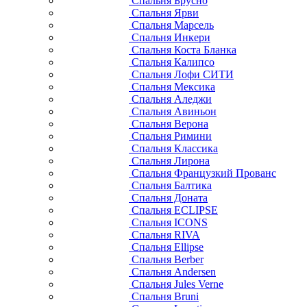
Спальня Брусно
Спальня Ярви
Спальня Марсель
Спальня Инкери
Спальня Коста Бланка
Спальня Калипсо
Спальня Лофи СИТИ
Спальня Мексика
Спальня Аледжи
Спальня Авиньон
Спальня Верона
Спальня Римини
Спальня Классика
Спальня Лирона
Спальня Французкий Прованс
Спальня Балтика
Спальня Доната
Спальня ECLIPSE
Спальня ICONS
Спальня RIVA
Спальня Ellipse
Спальня Berber
Спальня Andersen
Спальня Jules Verne
Спальня Bruni