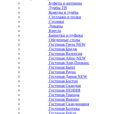
Буфеты и витрины
Тумбы ТВ
Комоды и тумбы
Стеллажи и полки
Столики
Диваны
Кресла
Банкетки и пуфики
Обеденные столы
Гостиная Грета NEW
Гостиная Бридж
Гостиная Валенсия
Гостиная Айно NEW
Гостиная Ари-Прованс
Гостиная Бьерт
Гостиная Рауна
Гостиная Дания NEW
Гостиная Бостон
Гостиная Скандия
Гостиная ПЕННИ
Гостиная Гранада
Гостиная Викинг
Гостиная Скандинавия
Гостиная Балтика
Гостиная Бейли