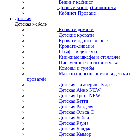
Викинг кабинет
Добрый мастер библиотека
Кабинет Прованс
Детская
Детская мебель
Кровати домики
Детские кровати
Кровати односпальные
Кровати-диваны
Шкафы в детскую
Книжные шкафы и стеллажи
Письменные столы и стулья
Комоды и тумбы
Матрасы и основания для детских
кроватей
Детская Тимберика Кидс
Детская Айно NEW
Детская Грета NEW
Детская Бетти
Детская Рандеву
Детская Ольса-С
Детская Бейли
Детская Рауна
Детская Бридж
Детская Кымор