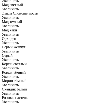
Увеличить
Мад светлый
Увеличить
Эмаль Слоновая кость
Увеличить
Мад темный
Увеличить
Мад хаки
Увеличить
Орхидея
Увеличить
Серый жемчуг
Увеличить
Серый
Увеличить
Корфи светлый
Увеличить
Корфи тёмный
Увеличить
Морин тёмный
Увеличить
Скандик белый
Увеличить
Розовая пастель
Увеличить