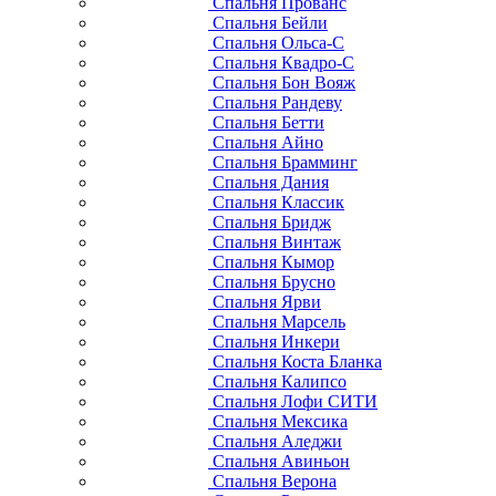
Спальня Прованс
Спальня Бейли
Спальня Ольса-С
Спальня Квадро-С
Спальня Бон Вояж
Спальня Рандеву
Спальня Бетти
Спальня Айно
Спальня Брамминг
Спальня Дания
Спальня Классик
Спальня Бридж
Спальня Винтаж
Спальня Кымор
Спальня Брусно
Спальня Ярви
Спальня Марсель
Спальня Инкери
Спальня Коста Бланка
Спальня Калипсо
Спальня Лофи СИТИ
Спальня Мексика
Спальня Аледжи
Спальня Авиньон
Спальня Верона