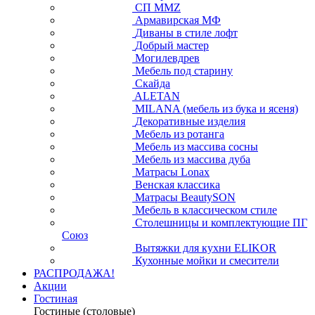
СП ММZ
Армавирская МФ
Диваны в стиле лофт
Добрый мастер
Могилевдрев
Мебель под старину
Скайда
ALETAN
MILANA (мебель из бука и ясеня)
Декоративные изделия
Мебель из ротанга
Мебель из массива сосны
Мебель из массива дуба
Матрасы Lonax
Венская классика
Матрасы BeautySON
Мебель в классическом стиле
Столешницы и комплектующие ПГ
Союз
Вытяжки для кухни ELIKOR
Кухонные мойки и смесители
РАСПРОДАЖА!
Акции
Гостиная
Гостиные (столовые)