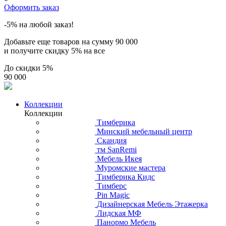
Оформить заказ
-5% на любой заказ!
Добавьте еще товаров на сумму
90 000
и получите скидку
5% на все
До скидки
5%
90 000
Коллекции
Коллекции
Тимберика
Минский мебельный центр
Скандия
тм SanRemi
Мебель Икея
Муромские мастера
Тимберика Кидс
Тимберс
Pin Magic
Дизайнерская Мебель Этажерка
Лидская МФ
Панормо Мебель