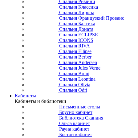
Спальня Римини
Спальня Классика
Спальня Лирона
Спальня Французкий Прованс
Спальня Балтика
Спальня Доната
Спальня ECLIPSE
Спальня ICONS
Спальня RIVA
Спальня Ellipse
Спальня Berber
Спальня Andersen
Спальня Jules Verne
Спальня Bruni
Спальня Leontina
Спальня Olivia
Спальня Odri
Кабинеты
Кабинеты и библиотеки
Письменные столы
Брусно кабинет
Библиотека Скандия
Ольса кабинет
Рауна кабинет
Бостон кабинет