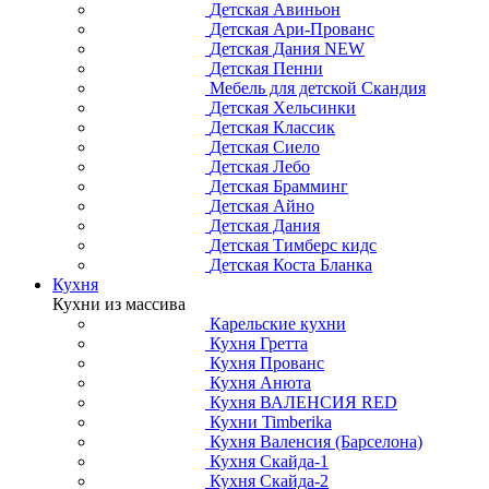
Детская Авиньон
Детская Ари-Прованс
Детская Дания NEW
Детская Пенни
Мебель для детской Скандия
Детская Хельсинки
Детская Классик
Детская Сиело
Детская Лебо
Детская Брамминг
Детская Айно
Детская Дания
Детская Тимберс кидс
Детская Коста Бланка
Кухня
Кухни из массива
Карельские кухни
Кухня Гретта
Кухня Прованс
Кухня Анюта
Кухня ВАЛЕНСИЯ RED
Кухни Timberika
Кухня Валенсия (Барселона)
Кухня Скайда-1
Кухня Скайда-2