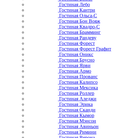
Гостиная Лебо
Гостиная Кантри
Гостиная Ольса-С
Гостиная Бон Вояж
Гостиная Квадро-С
Гостиная Брамминг
Гостиная Рандеву
Гостиная Форест
Гостиная Форест Графит
Гостиная Оникс
Гостиная Брусно
Гостиная Ярви
Гостиная Армо
Гостиная Прованс
Гостиная Калипсо
Гостиная Мексика
Гостиная Роллер
Гостиная Аледжи
Гостиная Эрика
Гостиная Сканди
Гостиная Кымор
Гостиная Мэнсон
Гостиная Авиньон
Гостиная Римини
Гостиная Верона