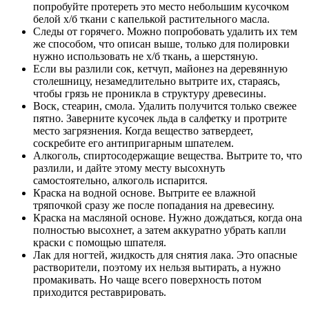
попробуйте протереть это место небольшим кусочком
белой х/б ткани с капелькой растительного масла.
Следы от горячего. Можно попробовать удалить их тем
же способом, что описан выше, только для полировки
нужно использовать не х/б ткань, а шерстяную.
Если вы разлили сок, кетчуп, майонез на деревянную
столешницу, незамедлительно вытрите их, стараясь,
чтобы грязь не проникла в структуру древесины.
Воск, стеарин, смола. Удалить получится только свежее
пятно. Заверните кусочек льда в салфетку и протрите
место загрязнения. Когда вещество затвердеет,
соскребите его антипригарным шпателем.
Алкоголь, спиртосодержащие вещества. Вытрите то, что
разлили, и дайте этому месту высохнуть
самостоятельно, алкоголь испарится.
Краска на водной основе. Вытрите ее влажной
тряпочкой сразу же после попадания на древесину.
Краска на масляной основе. Нужно дождаться, когда она
полностью высохнет, а затем аккуратно убрать капли
краски с помощью шпателя.
Лак для ногтей, жидкость для снятия лака. Это опасные
растворители, поэтому их нельзя вытирать, а нужно
промакивать. Но чаще всего поверхность потом
приходится реставрировать.