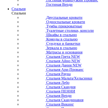
Гостиная Французкий Прованс
Гостиная Верди
Спальня
Спальни
Двуспальные кровати
Односпальные кровати
Тумбы прикроватные
Туалетные столики, консоли
Шкафы в спальню
Комоды в спальню
Сундуки и банкетки
Зеркала в спальню
Матрасы и основания
Спальня Грета NEW
Спальня Айно NEW
Спальня Дания NEW
Спальня Ари-Прованс
Спальня Рауна
Спальня Мальта/Хельсинки
Спальня Лебо
Спальня Скандия
Спальня ПЕННИ
Спальня Верди
Спальня Скандинавия
Спальня Викинг