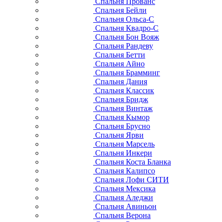
Спальня Прованс
Спальня Бейли
Спальня Ольса-С
Спальня Квадро-С
Спальня Бон Вояж
Спальня Рандеву
Спальня Бетти
Спальня Айно
Спальня Брамминг
Спальня Дания
Спальня Классик
Спальня Бридж
Спальня Винтаж
Спальня Кымор
Спальня Брусно
Спальня Ярви
Спальня Марсель
Спальня Инкери
Спальня Коста Бланка
Спальня Калипсо
Спальня Лофи СИТИ
Спальня Мексика
Спальня Аледжи
Спальня Авиньон
Спальня Верона