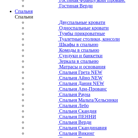
Гостиная Французкий Прованс
Гостиная Верди
Спальня
Спальни
Двуспальные кровати
Односпальные кровати
Тумбы прикроватные
Туалетные столики, консоли
Шкафы в спальню
Комоды в спальню
Сундуки и банкетки
Зеркала в спальню
Матрасы и основания
Спальня Грета NEW
Спальня Айно NEW
Спальня Дания NEW
Спальня Ари-Прованс
Спальня Рауна
Спальня Мальта/Хельсинки
Спальня Лебо
Спальня Скандия
Спальня ПЕННИ
Спальня Верди
Спальня Скандинавия
Спальня Викинг