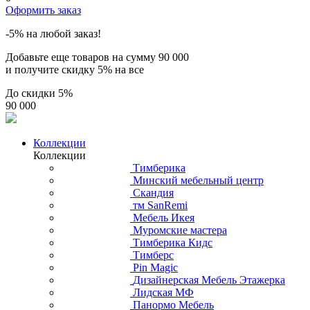
Оформить заказ
-5% на любой заказ!
Добавьте еще товаров на сумму
90 000
и получите скидку
5% на все
До скидки
5%
90 000
Коллекции
Коллекции
Тимберика
Минский мебельный центр
Скандия
тм SanRemi
Мебель Икея
Муромские мастера
Тимберика Кидс
Тимберс
Pin Magic
Дизайнерская Мебель Этажерка
Лидская МФ
Панормо Мебель