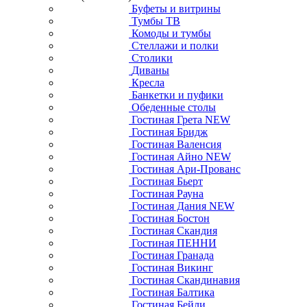
Буфеты и витрины
Тумбы ТВ
Комоды и тумбы
Стеллажи и полки
Столики
Диваны
Кресла
Банкетки и пуфики
Обеденные столы
Гостиная Грета NEW
Гостиная Бридж
Гостиная Валенсия
Гостиная Айно NEW
Гостиная Ари-Прованс
Гостиная Бьерт
Гостиная Рауна
Гостиная Дания NEW
Гостиная Бостон
Гостиная Скандия
Гостиная ПЕННИ
Гостиная Гранада
Гостиная Викинг
Гостиная Скандинавия
Гостиная Балтика
Гостиная Бейли