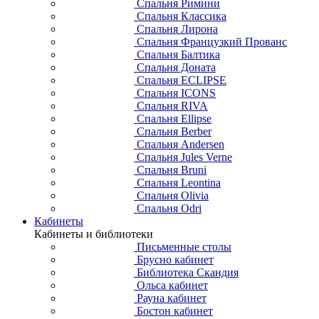
Спальня Римини
Спальня Классика
Спальня Лирона
Спальня Французкий Прованс
Спальня Балтика
Спальня Доната
Спальня ECLIPSE
Спальня ICONS
Спальня RIVA
Спальня Ellipse
Спальня Berber
Спальня Andersen
Спальня Jules Verne
Спальня Bruni
Спальня Leontina
Спальня Olivia
Спальня Odri
Кабинеты
Кабинеты и библиотеки
Письменные столы
Брусно кабинет
Библиотека Скандия
Ольса кабинет
Рауна кабинет
Бостон кабинет