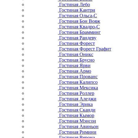
Гостиная Лебо
Гостиная Кантри
Гостиная Ольса-С
Гостиная Бон Вояж
Гостиная Квадро-С
Гостиная Брамминг
Гостиная Рандеву
Гостиная Форест
Гостиная Форест Графит
Гостиная Оникс
Гостиная Брусно
Гостиная Ярви
Гостиная Армо
Гостиная Прованс
Гостиная Калипсо
Гостиная Мексика
Гостиная Роллер
Гостиная Аледжи
Гостиная Эрика
Гостиная Сканди
Гостиная Кымор
Гостиная Мэнсон
Гостиная Авиньон
Гостиная Римини
Гостиная Верона