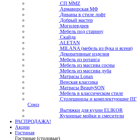
СП ММZ
Армавирская МФ
Диваны в стиле лофт
Добрый мастер
Могилевдрев
Мебель под старину
Скайда
ALETAN
MILANA (мебель из бука и ясеня)
Декоративные изделия
Мебель из ротанга
Мебель из массива сосны
Мебель из массива дуба
Матрасы Lonax
Венская классика
Матрасы BeautySON
Мебель в классическом стиле
Столешницы и комплектующие ПГ
Союз
Вытяжки для кухни ELIKOR
Кухонные мойки и смесители
РАСПРОДАЖА!
Акции
Гостиная
Гостиные (столовые)