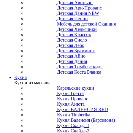
Детская Авиньон
Детская Ари-Прованс
Детская Дания NEW
Детская Пенни
Мебель для детской Скандия
Детская Хельсинки
Детская Классик
Детская Сиело
Детская Лебо
Детская Брамминг
Детская Айно
Детская Дания
Детская Тимберс кидс
Детская Коста Бланка
Кухня
Кухни из массива
Карельские кухни
Кухня Гретта
Кухня Прованс
Кухня Анюта
Кухня ВАЛЕНСИЯ RED
Кухни Timberika
Кухня Валенсия (Барселона)
Кухня Скайда-1
Кухня Скайда-2