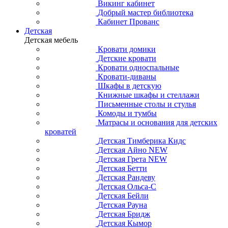
Викинг кабинет
Добрый мастер библиотека
Кабинет Прованс
Детская
Детская мебель
Кровати домики
Детские кровати
Кровати односпальные
Кровати-диваны
Шкафы в детскую
Книжные шкафы и стеллажи
Письменные столы и стулья
Комоды и тумбы
Матрасы и основания для детских
кроватей
Детская Тимберика Кидс
Детская Айно NEW
Детская Грета NEW
Детская Бетти
Детская Рандеву
Детская Ольса-С
Детская Бейли
Детская Рауна
Детская Бридж
Детская Кымор