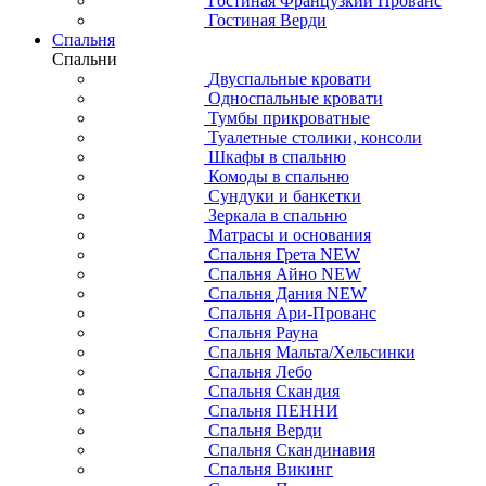
Гостиная Французкий Прованс
Гостиная Верди
Спальня
Спальни
Двуспальные кровати
Односпальные кровати
Тумбы прикроватные
Туалетные столики, консоли
Шкафы в спальню
Комоды в спальню
Сундуки и банкетки
Зеркала в спальню
Матрасы и основания
Спальня Грета NEW
Спальня Айно NEW
Спальня Дания NEW
Спальня Ари-Прованс
Спальня Рауна
Спальня Мальта/Хельсинки
Спальня Лебо
Спальня Скандия
Спальня ПЕННИ
Спальня Верди
Спальня Скандинавия
Спальня Викинг