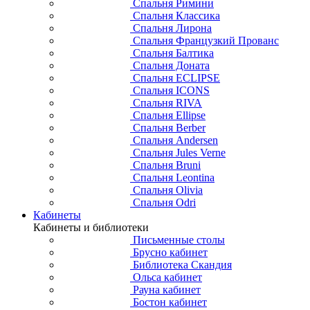
Спальня Римини
Спальня Классика
Спальня Лирона
Спальня Французкий Прованс
Спальня Балтика
Спальня Доната
Спальня ECLIPSE
Спальня ICONS
Спальня RIVA
Спальня Ellipse
Спальня Berber
Спальня Andersen
Спальня Jules Verne
Спальня Bruni
Спальня Leontina
Спальня Olivia
Спальня Odri
Кабинеты
Кабинеты и библиотеки
Письменные столы
Брусно кабинет
Библиотека Скандия
Ольса кабинет
Рауна кабинет
Бостон кабинет