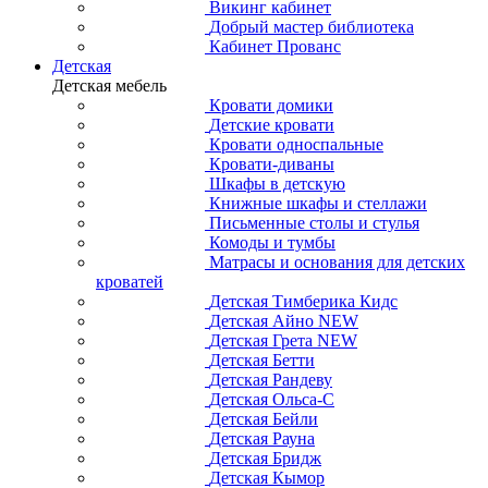
Викинг кабинет
Добрый мастер библиотека
Кабинет Прованс
Детская
Детская мебель
Кровати домики
Детские кровати
Кровати односпальные
Кровати-диваны
Шкафы в детскую
Книжные шкафы и стеллажи
Письменные столы и стулья
Комоды и тумбы
Матрасы и основания для детских
кроватей
Детская Тимберика Кидс
Детская Айно NEW
Детская Грета NEW
Детская Бетти
Детская Рандеву
Детская Ольса-С
Детская Бейли
Детская Рауна
Детская Бридж
Детская Кымор