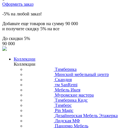
Оформить заказ
-5% на любой заказ!
Добавьте еще товаров на сумму
90 000
и получите скидку
5% на все
До скидки
5%
90 000
Коллекции
Коллекции
Тимберика
Минский мебельный центр
Скандия
тм SanRemi
Мебель Икея
Муромские мастера
Тимберика Кидс
Тимберс
Pin Magic
Дизайнерская Мебель Этажерка
Лидская МФ
Панормо Мебель