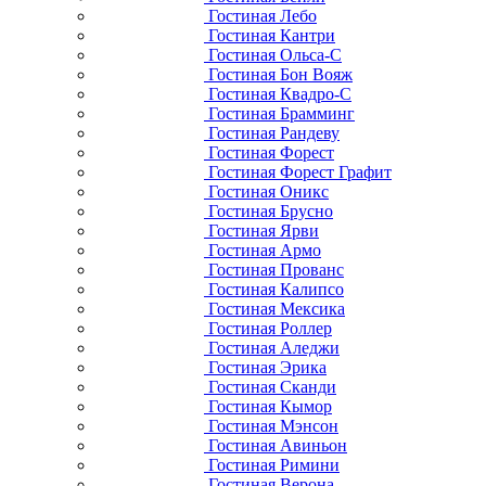
Гостиная Лебо
Гостиная Кантри
Гостиная Ольса-С
Гостиная Бон Вояж
Гостиная Квадро-С
Гостиная Брамминг
Гостиная Рандеву
Гостиная Форест
Гостиная Форест Графит
Гостиная Оникс
Гостиная Брусно
Гостиная Ярви
Гостиная Армо
Гостиная Прованс
Гостиная Калипсо
Гостиная Мексика
Гостиная Роллер
Гостиная Аледжи
Гостиная Эрика
Гостиная Сканди
Гостиная Кымор
Гостиная Мэнсон
Гостиная Авиньон
Гостиная Римини
Гостиная Верона