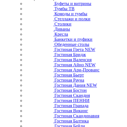
Буфеты и витрины
Тумбы ТВ
Комоды и тумбы
Стеллажи и полки
Столики
Диваны
Кресла
Банкетки и пуфики
Обеденные столы
Гостиная Грета NEW
Гостиная Бридж
Гостиная Валенсия
Гостиная Айно NEW
Гостиная Ари-Прованс
Гостиная Бьерт
Гостиная Рауна
Гостиная Дания NEW
Гостиная Бостон
Гостиная Скандия
Гостиная ПЕННИ
Гостиная Гранада
Гостиная Викинг
Гостиная Скандинавия
Гостиная Балтика
Гостиная Бейли