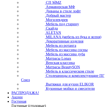
СП ММZ
Армавирская МФ
Диваны в стиле лофт
Добрый мастер
Могилевдрев
Мебель под старину
Скайда
ALETAN
MILANA (мебель из бука и ясеня)
Декоративные изделия
Мебель из ротанга
Мебель из массива сосны
Мебель из массива дуба
Матрасы Lonax
Венская классика
Матрасы BeautySON
Мебель в классическом стиле
Столешницы и комплектующие ПГ
Союз
Вытяжки для кухни ELIKOR
Кухонные мойки и смесители
РАСПРОДАЖА!
Акции
Гостиная
Гостиные (столовые)