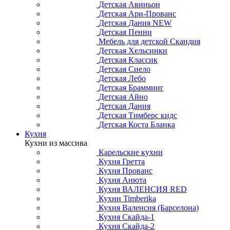
Детская Авиньон
Детская Ари-Прованс
Детская Дания NEW
Детская Пенни
Мебель для детской Скандия
Детская Хельсинки
Детская Классик
Детская Сиело
Детская Лебо
Детская Брамминг
Детская Айно
Детская Дания
Детская Тимберс кидс
Детская Коста Бланка
Кухня
Кухни из массива
Карельские кухни
Кухня Гретта
Кухня Прованс
Кухня Анюта
Кухня ВАЛЕНСИЯ RED
Кухни Timberika
Кухня Валенсия (Барселона)
Кухня Скайда-1
Кухня Скайда-2