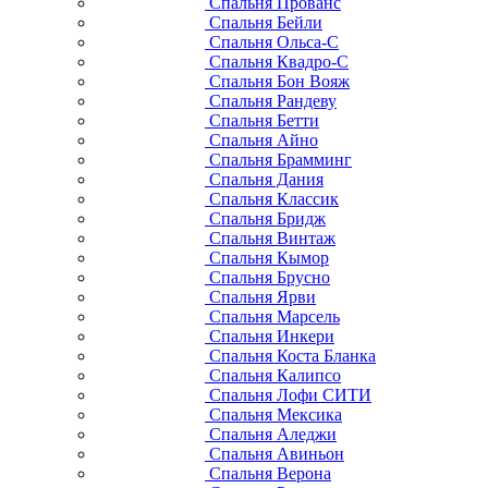
Спальня Прованс
Спальня Бейли
Спальня Ольса-С
Спальня Квадро-С
Спальня Бон Вояж
Спальня Рандеву
Спальня Бетти
Спальня Айно
Спальня Брамминг
Спальня Дания
Спальня Классик
Спальня Бридж
Спальня Винтаж
Спальня Кымор
Спальня Брусно
Спальня Ярви
Спальня Марсель
Спальня Инкери
Спальня Коста Бланка
Спальня Калипсо
Спальня Лофи СИТИ
Спальня Мексика
Спальня Аледжи
Спальня Авиньон
Спальня Верона