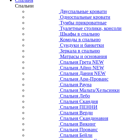
Спальня
Спальни
Двуспальные кровати
Односпальные кровати
Тумбы прикроватные
Туалетные столики, консоли
Шкафы в спальню
Комоды в спальню
Сундуки и банкетки
Зеркала в спальню
Матрасы и основания
Спальня Грета NEW
Спальня Айно NEW
Спальня Дания NEW
Спальня Ари-Прованс
Спальня Рауна
Спальня Мальта/Хельсинки
Спальня Лебо
Спальня Скандия
Спальня ПЕННИ
Спальня Верди
Спальня Скандинавия
Спальня Викинг
Спальня Прованс
Спальня Бейли