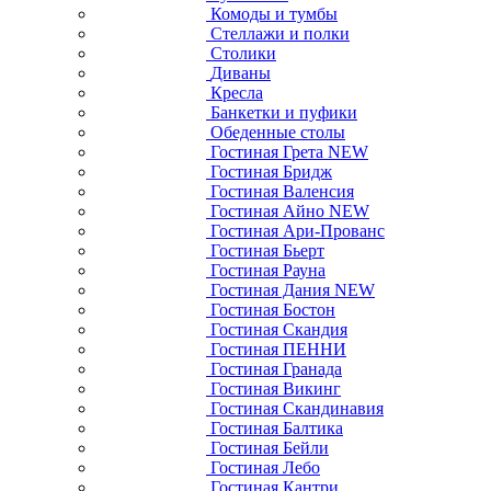
Комоды и тумбы
Стеллажи и полки
Столики
Диваны
Кресла
Банкетки и пуфики
Обеденные столы
Гостиная Грета NEW
Гостиная Бридж
Гостиная Валенсия
Гостиная Айно NEW
Гостиная Ари-Прованс
Гостиная Бьерт
Гостиная Рауна
Гостиная Дания NEW
Гостиная Бостон
Гостиная Скандия
Гостиная ПЕННИ
Гостиная Гранада
Гостиная Викинг
Гостиная Скандинавия
Гостиная Балтика
Гостиная Бейли
Гостиная Лебо
Гостиная Кантри