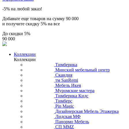
-5% на любой заказ!
Добавьте еще товаров на сумму
90 000
и получите скидку
5% на все
До скидки
5%
90 000
Коллекции
Коллекции
Тимберика
Минский мебельный центр
Скандия
тм SanRemi
Мебель Икея
Муромские мастера
Тимберика Кидс
Тимберс
Pin Magic
Дизайнерская Мебель Этажерка
Лидская МФ
Панормо Мебель
СП ММZ