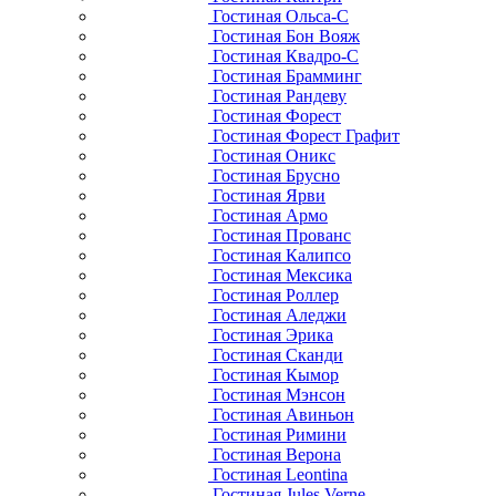
Гостиная Ольса-С
Гостиная Бон Вояж
Гостиная Квадро-С
Гостиная Брамминг
Гостиная Рандеву
Гостиная Форест
Гостиная Форест Графит
Гостиная Оникс
Гостиная Брусно
Гостиная Ярви
Гостиная Армо
Гостиная Прованс
Гостиная Калипсо
Гостиная Мексика
Гостиная Роллер
Гостиная Аледжи
Гостиная Эрика
Гостиная Сканди
Гостиная Кымор
Гостиная Мэнсон
Гостиная Авиньон
Гостиная Римини
Гостиная Верона
Гостиная Leontina
Гостиная Jules Verne