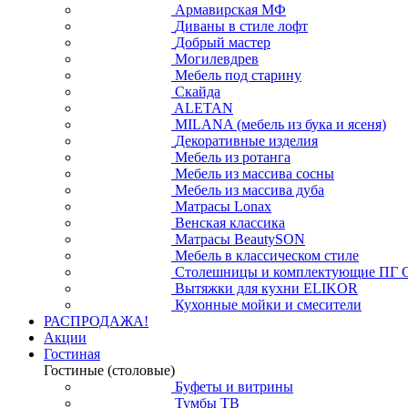
Армавирская МФ
Диваны в стиле лофт
Добрый мастер
Могилевдрев
Мебель под старину
Скайда
ALETAN
MILANA (мебель из бука и ясеня)
Декоративные изделия
Мебель из ротанга
Мебель из массива сосны
Мебель из массива дуба
Матрасы Lonax
Венская классика
Матрасы BeautySON
Мебель в классическом стиле
Столешницы и комплектующие ПГ 
Вытяжки для кухни ELIKOR
Кухонные мойки и смесители
РАСПРОДАЖА!
Акции
Гостиная
Гостиные (столовые)
Буфеты и витрины
Тумбы ТВ