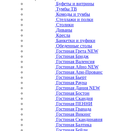
Буфеты и витрины
Тумбы ТВ
Комоды и тумбы
Стеллажи и полки
Столики
Диваны
Кресла
Банкетки и пуфики
Обеденные столы
Гостиная Грета NEW
Гостиная Бридж
Гостиная Валенсия
Гостиная Айно NEW
Гостиная Ари-Прованс
Гостиная Бьерт
Гостиная Рауна
Гостиная Дания NEW
Гостиная Бостон
Гостиная Скандия
Гостиная ПЕННИ
Гостиная Гранада
Гостиная Викинг
Гостиная Скандинавия
Гостиная Балтика
Гостиная Бейли