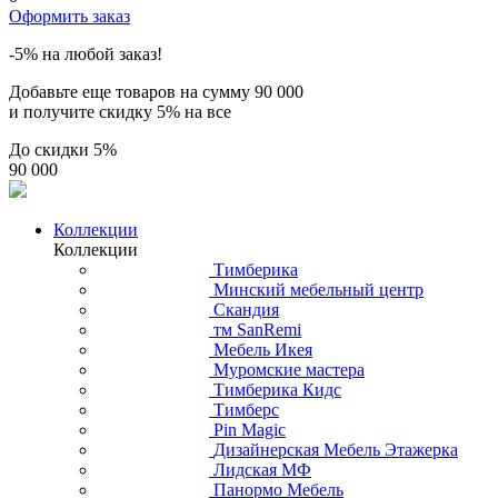
Оформить заказ
-5% на любой заказ!
Добавьте еще товаров на сумму
90 000
и получите скидку
5% на все
До скидки
5%
90 000
Коллекции
Коллекции
Тимберика
Минский мебельный центр
Скандия
тм SanRemi
Мебель Икея
Муромские мастера
Тимберика Кидс
Тимберс
Pin Magic
Дизайнерская Мебель Этажерка
Лидская МФ
Панормо Мебель