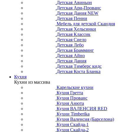
Детская Авиньон
Детская Ари-Прованс
Детская Дания NEW
Детская Пенни
Мебель для детской Скандия
Детская Хельсинки
Детская Классик
Детская Сиело
Детская Лебо
Детская Брамминг
Детская Айно
Детская Дания
Детская Тимберс кидс
Детская Коста Бланка
Кухня
Кухни из массива
Карельские кухни
Кухня Гретта
Кухня Прованс
Кухня Анюта
Кухня ВАЛЕНСИЯ RED
Кухни Timberika
Кухня Валенсия (Барселона)
Кухня Скайда-1
Кухня Скайда-2