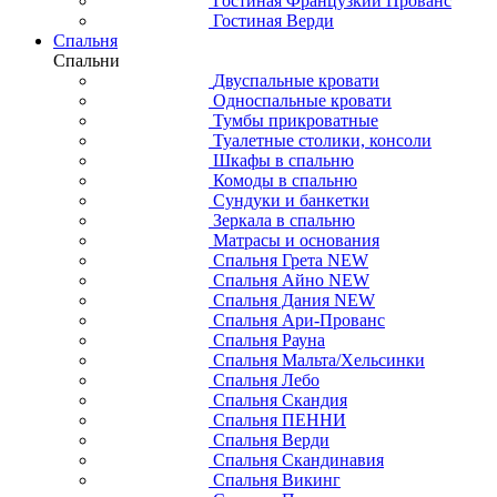
Гостиная Французкий Прованс
Гостиная Верди
Спальня
Спальни
Двуспальные кровати
Односпальные кровати
Тумбы прикроватные
Туалетные столики, консоли
Шкафы в спальню
Комоды в спальню
Сундуки и банкетки
Зеркала в спальню
Матрасы и основания
Спальня Грета NEW
Спальня Айно NEW
Спальня Дания NEW
Спальня Ари-Прованс
Спальня Рауна
Спальня Мальта/Хельсинки
Спальня Лебо
Спальня Скандия
Спальня ПЕННИ
Спальня Верди
Спальня Скандинавия
Спальня Викинг