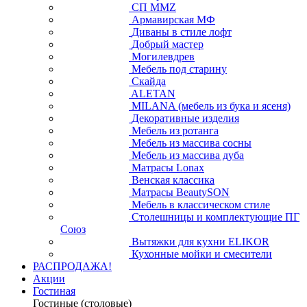
СП ММZ
Армавирская МФ
Диваны в стиле лофт
Добрый мастер
Могилевдрев
Мебель под старину
Скайда
ALETAN
MILANA (мебель из бука и ясеня)
Декоративные изделия
Мебель из ротанга
Мебель из массива сосны
Мебель из массива дуба
Матрасы Lonax
Венская классика
Матрасы BeautySON
Мебель в классическом стиле
Столешницы и комплектующие ПГ
Союз
Вытяжки для кухни ELIKOR
Кухонные мойки и смесители
РАСПРОДАЖА!
Акции
Гостиная
Гостиные (столовые)