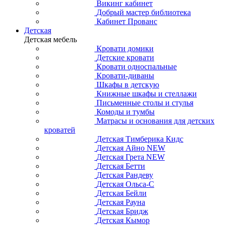
Викинг кабинет
Добрый мастер библиотека
Кабинет Прованс
Детская
Детская мебель
Кровати домики
Детские кровати
Кровати односпальные
Кровати-диваны
Шкафы в детскую
Книжные шкафы и стеллажи
Письменные столы и стулья
Комоды и тумбы
Матрасы и основания для детских
кроватей
Детская Тимберика Кидс
Детская Айно NEW
Детская Грета NEW
Детская Бетти
Детская Рандеву
Детская Ольса-С
Детская Бейли
Детская Рауна
Детская Бридж
Детская Кымор