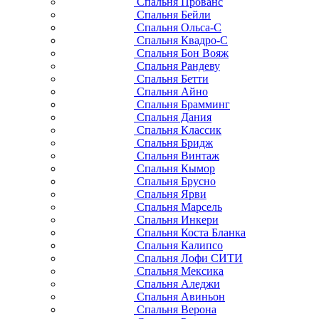
Спальня Прованс
Спальня Бейли
Спальня Ольса-С
Спальня Квадро-С
Спальня Бон Вояж
Спальня Рандеву
Спальня Бетти
Спальня Айно
Спальня Брамминг
Спальня Дания
Спальня Классик
Спальня Бридж
Спальня Винтаж
Спальня Кымор
Спальня Брусно
Спальня Ярви
Спальня Марсель
Спальня Инкери
Спальня Коста Бланка
Спальня Калипсо
Спальня Лофи СИТИ
Спальня Мексика
Спальня Аледжи
Спальня Авиньон
Спальня Верона