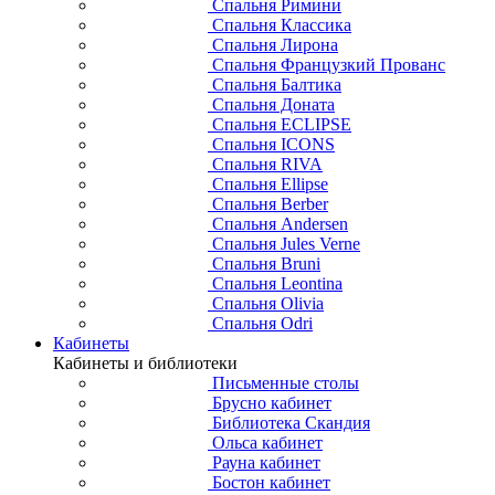
Спальня Римини
Спальня Классика
Спальня Лирона
Спальня Французкий Прованс
Спальня Балтика
Спальня Доната
Спальня ECLIPSE
Спальня ICONS
Спальня RIVA
Спальня Ellipse
Спальня Berber
Спальня Andersen
Спальня Jules Verne
Спальня Bruni
Спальня Leontina
Спальня Olivia
Спальня Odri
Кабинеты
Кабинеты и библиотеки
Письменные столы
Брусно кабинет
Библиотека Скандия
Ольса кабинет
Рауна кабинет
Бостон кабинет