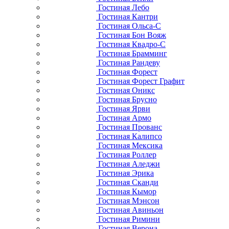
Гостиная Лебо
Гостиная Кантри
Гостиная Ольса-С
Гостиная Бон Вояж
Гостиная Квадро-С
Гостиная Брамминг
Гостиная Рандеву
Гостиная Форест
Гостиная Форест Графит
Гостиная Оникс
Гостиная Брусно
Гостиная Ярви
Гостиная Армо
Гостиная Прованс
Гостиная Калипсо
Гостиная Мексика
Гостиная Роллер
Гостиная Аледжи
Гостиная Эрика
Гостиная Сканди
Гостиная Кымор
Гостиная Мэнсон
Гостиная Авиньон
Гостиная Римини
Гостиная Верона