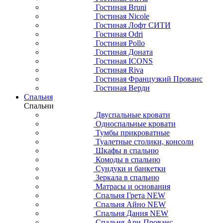
Гостиная Bruni
Гостиная Nicole
Гостиная Лофт СИТИ
Гостиная Odri
Гостиная Pollo
Гостиная Доната
Гостиная ICONS
Гостиная Riva
Гостиная Французкий Прованс
Гостиная Верди
Спальня
Спальни
Двуспальные кровати
Односпальные кровати
Тумбы прикроватные
Туалетные столики, консоли
Шкафы в спальню
Комоды в спальню
Сундуки и банкетки
Зеркала в спальню
Матрасы и основания
Спальня Грета NEW
Спальня Айно NEW
Спальня Дания NEW
Спальня Ари-Прованс