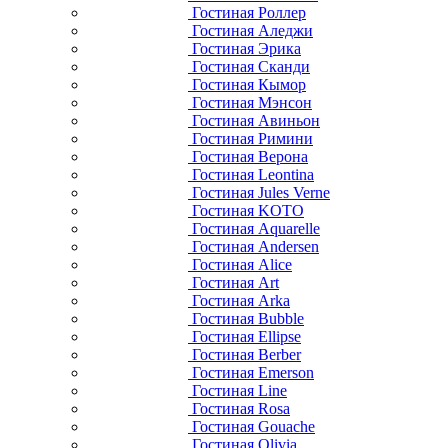
Гостиная Роллер
Гостиная Аледжи
Гостиная Эрика
Гостиная Сканди
Гостиная Кымор
Гостиная Мэнсон
Гостиная Авиньон
Гостиная Римини
Гостиная Верона
Гостиная Leontina
Гостиная Jules Verne
Гостиная KOTO
Гостиная Aquarelle
Гостиная Andersen
Гостиная Alice
Гостиная Art
Гостиная Arka
Гостиная Bubble
Гостиная Ellipse
Гостиная Berber
Гостиная Emerson
Гостиная Line
Гостиная Rosa
Гостиная Gouache
Гостиная Olivia