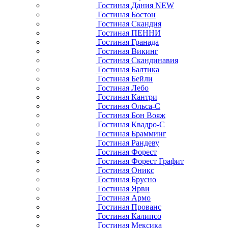
Гостиная Дания NEW
Гостиная Бостон
Гостиная Скандия
Гостиная ПЕННИ
Гостиная Гранада
Гостиная Викинг
Гостиная Скандинавия
Гостиная Балтика
Гостиная Бейли
Гостиная Лебо
Гостиная Кантри
Гостиная Ольса-С
Гостиная Бон Вояж
Гостиная Квадро-С
Гостиная Брамминг
Гостиная Рандеву
Гостиная Форест
Гостиная Форест Графит
Гостиная Оникс
Гостиная Брусно
Гостиная Ярви
Гостиная Армо
Гостиная Прованс
Гостиная Калипсо
Гостиная Мексика