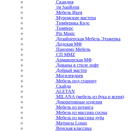
Скандия
тм SanRemi
Мебель Икея
Муромские мастера
Тимберика Кидс
Тимберс
Pin Magic
Дизайнерская Мебель Этажерка
Лидская МФ
Панормо Мебель
СП ММZ
Армавирская МФ
Диваны в стиле лофт
Добрый мастер
Могилевдрев
Мебель под старину
Скайда
ALETAN
MILANA (мебель из бука и ясеня)
Декоративные изделия
Мебель из ротанга
Мебель из массива сосны
Мебель из массива дуба
Матрасы Lonax
Венская классика