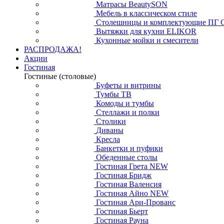
Матрасы BeautySON
Мебель в классическом стиле
Столешницы и комплектующие ПГ 
Вытяжки для кухни ELIKOR
Кухонные мойки и смесители
РАСПРОДАЖА!
Акции
Гостиная
Гостиные (столовые)
Буфеты и витрины
Тумбы ТВ
Комоды и тумбы
Стеллажи и полки
Столики
Диваны
Кресла
Банкетки и пуфики
Обеденные столы
Гостиная Грета NEW
Гостиная Бридж
Гостиная Валенсия
Гостиная Айно NEW
Гостиная Ари-Прованс
Гостиная Бьерт
Гостиная Рауна